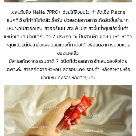
เจลแต้มสิว NaNa 7PRO+ ช่วยให้สิวยุบไว กำจัดเชื้อ P.acne
แบคทีเรียที่ทำให้เกิดสิวเรื้อรัง ช่วยลดโอกาสการเกิดสิวขึ้นซ้ำซาก
เหมาะกับสิวอักเสบ สิวฮอร์โมน สิวแพ้แมส สิวขึ้นซ้ำยุบแล้วขึ้นตำ
แหน่งเดิมๆ ช่วยได้กับสิว 7 ประเภท จะเป็นสิวมีหัว และไม่มีหัว หัวสิว
หลุดแล้วแต่ยังเหลือแผลบวมแดงก็ทาต่อได้ เพื่อลดอาการบวมแดง
ของแผลสิว
มีสารสกัดจากธรรมชาติ 7 ชนิดที่ช่วยลดการอักเสบของสิวโดย
เฉพาะค่ะ สารสกัดจากหัวหอม ลดรอยแดง รอยดำ หลังสิวหายหรือ
ช่วยให้ไม่ทิ้งรอยหลังสิวยุบค่ะ