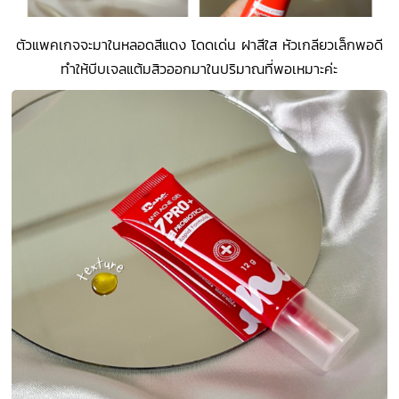
ตัวแพคเกจจะมาในหลอดสีแดง โดดเด่น ฝาสีใส หัวเกลียวเล็กพอดี
ทำให้บีบเจลแต้มสิวออกมาในปริมาณที่พอเหมาะค่ะ