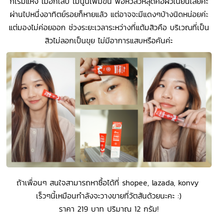
ก็เริ่มแห้ง ไม่อักเสบ ไม่นูนเพิ่มขึ้น พอหัวสิวหลุดคือผิวเนียนเลยค่ะ
ผ่านไปหนึ่งอาทิตย์รอยก็หายแล้ว แต่อาจจะมีแดงๆบ้างนิดหน่อยค่ะ
แต่มองไม่ค่อยออก ช่วงระยะเวลาระหว่างที่แต้มสิวคือ บริเวณที่เป็น
สิวไม่ลอกเป็นขุย ไม่มีอาการแสบหรือคันค่ะ
ถ้าเพื่อนๆ สนใจสามารถหาซื้อได้ที่ shopee, lazada, konvy
เร็วๆนี้เหมือนกำลังจะวางขายที่วัตสันด้วยนะคะ :)
ราคา 219 บาท ปริมาณ 12 กรัม!