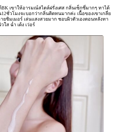
์BK เขาให้อารมณ์สไตล์ฝรั่งเศส กลิ่นเซ็กซี่มากๆ ทาได้
2ชั่วโมงจะบอกว่ากลิ่นติดทนมากค่ะ เนื้อของเขาเกลี่ย
ะกายชิมเมอร์ เล่นแสงสวยมาก ชอบผิวตัวเองตอนหลังทา
ใส ฉ่ำ เด้ง เว่อร์