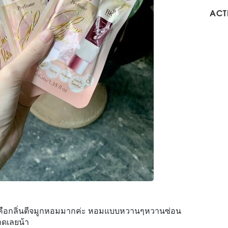
ACTI
ือกลิ่นตีจมูกหอมมากค่ะ หอมแบบหวานๆหวานซ่อน
ลาดเลยน้า