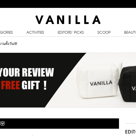
GORIES
ACTIVITIES
EDITORS’ PICKS
SCOOP
BEAUT
นทั้งวัน🌸
น🌸
EDI