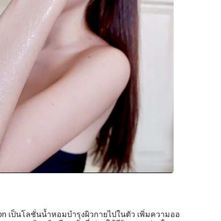
on เป็นโลชั่นน้ำหอมบำรุงผิวกายไปในตัว เพิ่มความออ