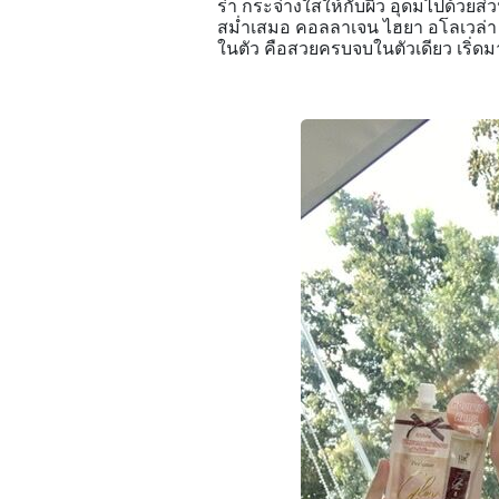
ร่า กระจ่างใสให้กับผิว อุดมไปด้วยส่ว
สม่ำเสมอ คอลลาเจน ไฮยา อโลเวล่า วิต
ในตัว คือสวยครบจบในตัวเดียว เริ่ด