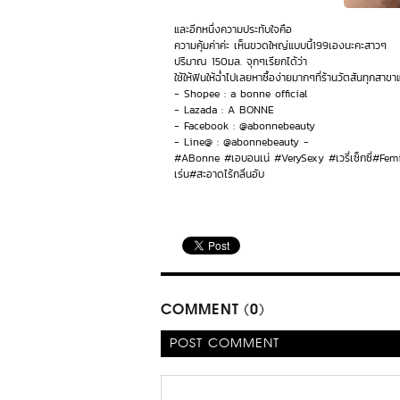
และอีกหนึ่งความประทับใจคือ
ความคุ้มค่าค่ะ เห็นขวดใหญ่แบบนี้199เองนะคะสาวๆ
ปริมาณ 150มล. จุกๆเรียกได้ว่า
ใช้ให้ฟินให้ฉ่ำไปเลยหาซื้อง่ายมากๆที่ร้านวัตสันทุกส
- Shopee : a bonne official
- Lazada : A BONNE
- Facebook : @abonnebeauty
- Line@ : @abonnebeauty -
#ABonne #เอบอนเน่ #VerySexy #เวรี่เซ็กซี่#Femini
เร่น#สะอาดไร้กลิ่นอับ
COMMENT (0)
POST COMMENT