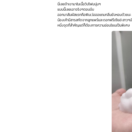
นี่เลยจ้าเขามาในเนื้อวิปโฟมนุ่มๆ
แบบนี้เลยเอาจริงๆตอนบีบ
ออกมาสัมผัสแรกคือฟินเว่อออแถมกลิ่นยังหอมด้วยนะ
น้องเค้ามีสารสกัดจากลูกแพร์และดอกฟรีเซียอ่ะสาวๆมันห
หนึ่งจุดที่สำคัญแต่ก็ต้องการความอ่อนโยนเป็นพิเศษ