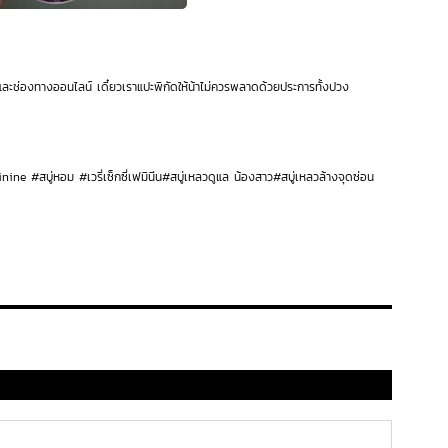
าขาและช่องทางออนไลน์ เดี๋ยวเราแปะพิกัดให้น้าไม่ควรพลาดด้วยประการทั้งปวง
ne #สบู่หอม #เวรี่เซ็กซี่เฟมินีน#สบู่เหลวดูแล น้องสาว#สบู่เหลวล้างจุดซ่อน