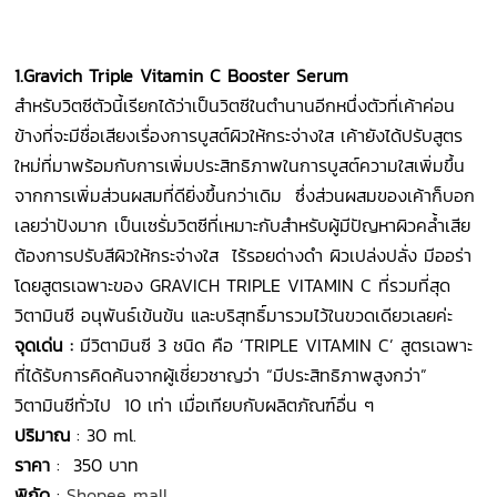
1.Gravich Triple Vitamin C Booster Serum
สำหรับวิตซีตัวนี้เรียกได้ว่าเป็นวิตซีในตำนานอีกหนึ่งตัวที่เค้าค่อน
ข้างที่จะมีชื่อเสียงเรื่องการบูสต์ผิวให้กระจ่างใส เค้ายังได้ปรับสูตร
ใหม่ที่มาพร้อมกับการเพิ่มประสิทธิภาพในการบูสต์ความใสเพิ่มขึ้น
จากการเพิ่มส่วนผสมที่ดียิ่งขึ้นกว่าเดิม ซึ่งส่วนผสมของเค้าก็บอก
เลยว่าปังมาก เป็นเซรั่มวิตซีที่เหมาะกับสำหรับผู้มีปัญหาผิวคล้ำเสีย
ต้องการปรับสีผิวให้กระจ่างใส ไร้รอยด่างดำ ผิวเปล่งปลั่ง มีออร่า
โดยสูตรเฉพาะของ GRAVICH TRIPLE VITAMIN C ที่รวมที่สุด
วิตามินซี อนุพันธ์เข้นข้น และบริสุทธิ์มารวมไว้ในขวดเดียวเลยค่ะ
จุดเด่น :
มีวิตามินซี 3 ชนิด คือ ‘TRIPLE VITAMIN C’ สูตรเฉพาะ
ที่ได้รับการคิดค้นจากผู้เชี่ยวชาญว่า “มีประสิทธิภาพสูงกว่า”
วิตามินซีทั่วไป 10 เท่า เมื่อเทียบกับผลิตภัณฑ์อื่น ๆ
ปริมาณ
: 30 ml.
ราคา
: 350 บาท
พิกัด
:
Shopee mall