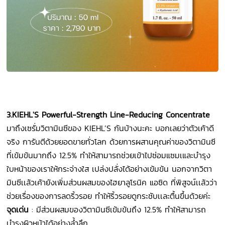
3.KIEHL'S Powerful-Strength Line-Reducing Concentrate
มาถึงเซรั่มวิตามินซีของ KIEHL’S กันบ้างนะคะ บอกเลยว่าตัวเค้าดี
จริง การันตีด้วยยอดขายทั่วโลก ด้วยการผสานคุณค่าของวิตามินซี
ที่เข้มข้นมากถึง 12.5% ทำให้สามารถช่วยเข้าไปซ่อมแซมเและบำรุง
ใบหน้าของเราให้กระจ่างใส เปล่งปลั่งได้อย่างเข้มข้น นอกจากวิตา
มินซีเเล้วเค้ายังเพิ่มส่วนผสมของไฮยาลูโรนิค แอซิด ที่พิสูจน์เเล้วว่า
ช่วยเรื่องของการลดริ้วรอย ทำให้ริ้วรอยดูกระชับเเละตื้นขึ้นด้วยค่ะ
จุดเด่น
: มีส่วนผสมของวิตามินซีเข้มข้นถึง 12.5% ทำให้สามารถ
บำรุงผิวหน้าได้อย่างล้ำลึก