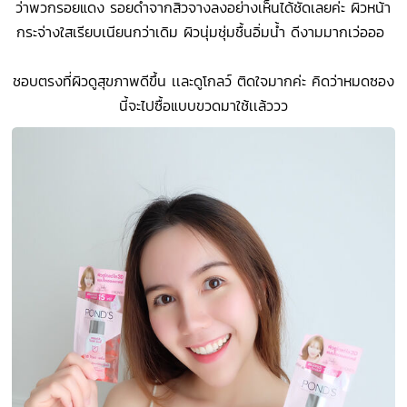
ว่าพวกรอยแดง รอยดำจากสิวจางลงอย่างเห็นได้ชัดเลยค่ะ ผิวหน้า
กระจ่างใสเรียบเนียนกว่าเดิม ผิวนุ่มชุ่มชื้นอิ่มน้ำ ดีงามมากเว่อออ
ชอบตรงที่ผิวดูสุขภาพดีขึ้น เเละดูโกลว์ ติดใจมากค่ะ คิดว่าหมดซอง
นี้จะไปซื้อแบบขวดมาใช้เเล้ววว