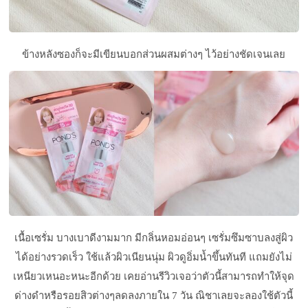
ข้างหลังซองก็จะมีเขียนบอกส่วนผสมต่างๆ ไว้อย่างชัดเจนเลย
เนื้อเซรั่ม บางเบาดีงามมาก มีกลิ่นหอมอ่อนๆ เซรั่มซึมซาบลงสู่ผิว
ได้อย่างรวดเร็ว ใช้แล้วผิวเนียนนุ่ม ผิวดูอิ่มน้ำขึ้นทันที แถมยังไม่
เหนียวเหนอะหนะอีกด้วย เคยอ่านรีวิวเจอว่าตัวนี้สามารถทำให้จุด
ด่างดำหรือรอยสิวต่างๆลดลงภายใน 7 วัน ณิชาเลยจะลองใช้ตัวนี้