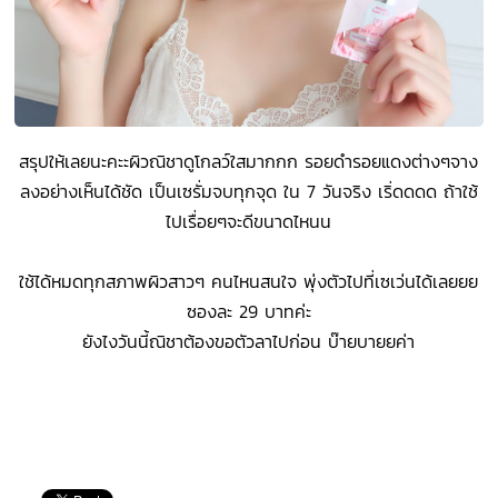
สรุปให้เลยนะคะะผิวณิชาดูโกลว์ใสมากกก รอยดำรอยแดงต่างๆจาง
ลงอย่างเห็นได้ชัด เป็นเซรั่มจบทุกจุด ใน 7 วันจริง เริ่ดดดด ถ้าใช้
ไปเรื่อยๆจะดีขนาดไหนน
ใช้ได้หมดทุกสภาพผิวสาวๆ คนไหนสนใจ พุ่งตัวไปที่เซเว่นได้เลยยย
ซองละ 29 บาทค่ะ
ยังไงวันนี้ณิชาต้องขอตัวลาไปก่อน บ๊ายบายยค่า