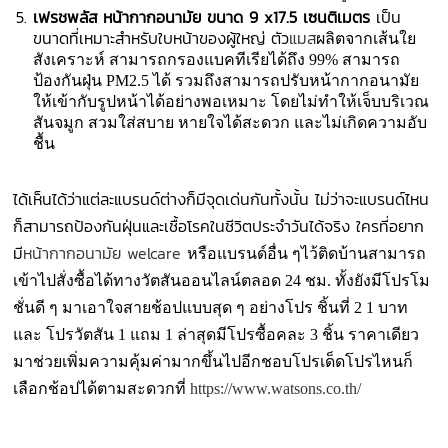
เฟรชพลัส หน้ากากอนามัย ขนาด 9 x17.5 เซนติเมตร
เป็น
ขนาดที่เหมาะสำหรับใบหน้าของผู้ใหญ่ ตัว
แมส
ผลิตจากเส้นใย
สังเคราะห์ สามารถกรองแบคทีเรียได้ถึง 99% สามารถ
ป้องกันฝุ่น PM2.5 ได้ รวมถึงสามารถปรับหน้ากากอนามัย
ให้เข้ากับรูปหน้าได้อย่างพอเหมาะ โดยไม่ทำให้เจ็บบริเวณ
สันจมูก สวมใส่สบาย หายใจได้สะดวก และไม่เกิดความอับ
ชื้น
ได้เห็นได้ว่าแต่ละแบรนด์ต่างก็มีจุดเด่นกันทั้งนั้น ไม่ว่าจะแบรนด์ไหน
ก็สามารถป้องกันฝุ่นและเชื้อโรคในชีวิตประจำวันได้จริง ใครที่อยาก
มี
หน้ากากอนามัย welcare
หรือแบรนด์อื่น ๆไว้ติดบ้านสามารถ
เข้าไปสั่งซื้อได้ทางวัตสันออนไลน์ตลอด 24 ชม. ทั้งยังมีโปรโม
ชั่นดี ๆ มาเอาใจสายช้อปแบบสุด ๆ อย่างโปร ชิ้นที่ 2 1 บาท
และ โปรวัตสัน 1 แถม 1 ล่าสุดมีโปรซื้อคละ 3 ชิ้น ราคาเดียว
มาช่วยเพิ่มความคุ้มค่ามากขึ้นไปอีกชอบโปรเด็ดโปรไหนก็
เลือกช้อปได้ตามสะดวกที่
https://www.watsons.co.th/