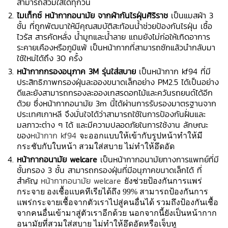
สามารถสวมใส่ได้ทุกวัน
ไมเท็กซ์ หน้ากากอนามัย จากผ้ากันไรฝุ่นศิริราช
เป็นแมสผ้า 3
ชั้น ที่ถูกพัฒนาให้มีคุณสมบัติสะท้อนน้ำช่วยป้องกันไรฝุ่น เชื้อ
ไวรัส สารคัดหลั่ง น้ำมูกและน้ำลาย แถมยังไม่ก่อให้เกิดอาการ
ระคายเคืองหรือภูมิแพ้ เป็นหน้ากากที่สามารถซักแล้วนำกลับมา
ใช้ใหม่ได้ถึง 30 ครั้ง
หน้ากากกรองอนุภาค 3M รุ่นใส่สบาย
เป็นหน้ากาก kf94 ที่มี
ประสิทธิภาพกรองฝุ่นละอองขนาดเล็กอย่าง PM2.5 ได้เป็นอย่าง
ดีและยังสามารถกรองละอองเกสรดอกไม้และควันรถยนต์ได้อีก
ด้วย ซึ่งหน้ากากอนามัย 3m นี้ได้ผ่านการรับรองมาตรฐานจาก
ประเทศเกาหลี จึงมั่นใจได้ว่าสามารถใช้ในการป้องกันฝั่นและ
มลภาวะต่าง ๆ ได้ และมีความปลอดภัยในการใช้งาน ลักษณะ
ของ
หน้ากาก kf94
จะออกแบบให้เข้ากับรูปหน้าทำให้มี
กระชับกับใบหน้า สวมใส่สบาย ไม่ทำให้อึดอัด
หน้ากากอนามัย welcare
เป็นหน้ากากอนามัยทางการแพทย์ที่มี
ชั้นกรอง 3 ชั้น สามารถกรองฝุ่นที่มีอนุภาคขนาดเล็กได้ ที่
สำคัญ
หน้ากากอนามัย welcare
ยังช่วยป้องกันการแพร่
กระจาย องเชื้อแบคทีเรียได้ถึง 99% สามารถป้องกันการ
แพร่กระจายเชื้อจากตัวเราไปสู่คนอื่นได้ รวมถึงป้องกันเชื้อ
จากคนอื่นเข้ามาสู่ตัวเราอีกด้วย นอกจากนี้ยังเป็นหน้ากาก
อนามัยที่สวมใส่สบาย ไม่ทำให้อึดอัดหรือเจ็บหู