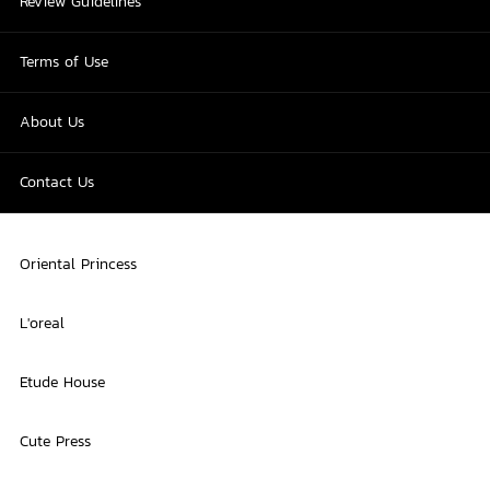
Review Guidelines
Terms of Use
About Us
Contact Us
Oriental Princess
L'oreal
Etude House
Cute Press