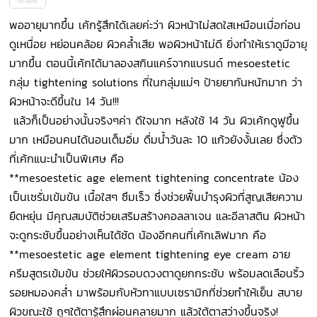
พออายุมากขึ้น เค้กรู้สึกได้เลยค่ะว่า ผิวหน้าไม่สดใสเหมือนเมื่อก่อน
ดูเหนื่อย หย่อนคล้อย ผิวคล้ำเสีย พอผิวหน้าไม่ดี ยิ่งทำให้เราดูมีอายุ
มากขึ้น ตอนนี้เค้กได้มาลองสกินแคร์จากแบรนด์ mesoestetic
กลุ่ม tightening solutions ที่ในกลุ่มแม่ๆ ป้ายยากันหนักมาก ว่า
ผิวหน้าจะดีขึ้นใน 14 วัน!!!
แล้วก็เป็นอย่างนั้นจริงๆค่า ดีใจมาก หลังใช้ 14 วัน ผิวเค้กดูฟูขึ้น
มาก เหมือนคนได้นอนเต็มอิ่ม ดื่มน้ำวันละ 10 แก้วยังงั้นเลย ซึ่งตัว
ที่เค้กแนะนำเป็นพิเศษ คือ
**mesoestetic age element tightening concentrate น้อง
เป็นเซรั่มเข้มข้น เนื้อใสๆ ซึมเร็ว ซึ่งช่วยฟื้นบำรุงผิวที่สูญเสียความ
ยืดหยุ่น มีคุณสมบัติช่วยเสริมสร้างคอลลาเจน และอีลาสติน ผิวหน้า
จะดูกระชับขึ้นอย่างเห็นได้ชัด น้องอีกคนที่เค้กเลิฟมาก คือ
**mesoestetic age element tightening eye cream อาย
ครีมสูตรเข้มข้น ช่วยให้ผิวรอบดวงตาดูยกกระชับ พร้อมลดเลือนริ้ว
รอยหมองคล่ำ มาพร้อมกับหัวทาแบบเซรามิกที่ช่วยทำให้เย็น สบาย
ผิวขณะใช้ ถูๆใต้ตารู้สึกผ่อนคลายมาก แล้วใต้ตาสว่างขึ้นจริง!