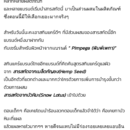
หลากหลายผลิตภัณฑ์
และหลายแบรนด์เริ่มนำสารสกัดนี้ ม
าเป็นส่วนผสมในผลิตภัณฑ์
ซึ่งตอนนี้มีให้เลือกเยอะมากจริงๆ
สำหรับวันนี้นะคะเอาสกินแคร์ดีๆ ที่มีส่วนผสมของสารสกัดนี้อีก
แบรนด์หนึ่งมาฝากกัน
กับเซรั่มสำหรับผิวหน้า
“ Pimpega (พิมพ์เพกา)”
จากแบรนด์
สกินแคร์แบรนด์ไทยอีกแบรนด์ที่คิดค้นสูตรสกินแคร์ดูแลผิว
จาก
สารสกัดจากเมล็ดกัญชง(
Hemp Seed)
เป็นอีกตัวที่แตกต่างและมากกว่าใครด้วยการเพิ่มการบำรุงขั้นกว่า
ด้วยการผสม
สารสกัดจากบัวหิมะ
(Snow Lotus)
เข้าไปด้วย
ตอนเด็กๆ คือเคยโดนนำร้อนลวกตอนเด็กแล้วจำได้ว่า คือเคยทาบัว
หิมะที่แผล
แล้วแผลหายไวมากๆๆ
หายดีจนแทบไม่มีร่องรอยเลยเลยแอบอิน