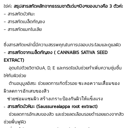
ใช่ค่ะ
สรุปสารสกัดหลักจากธรรมชาติเด่นๆปังๆของนางคือ
3
ตัวค่ะ
-
สารสกัดบัวหิมะ
-
สารสกัดเมล็ดกัญชง
-
สารสกัดแมกโนเลีย
ซึ่งสารสกัดเหล่านี้มีความสรรพคุณในการปลอบประโลมและดูแลผิว
-
สารสกัดจากเมล็ดกัญชง
( CANNABIS SATIVA SEED
EXTRACT
)
อุดมไปด้วยวิตามินA, D, E และกรดไขมันช่วยทำเพิ่มความชุ่มชื้น
ให้กับผิวช่วย
ต้านอนุมูลอิสระ ช่วยลดการเกิดริ้วรอย
ชะลอความเสื่อมของ
ผิวลดการอักเสบของสิว
ช่วยซ่อมแซมผิว สร้างเกราะป้องกันผิวให้แข็งแรง
สารสกัดบัวหิมะ (
Saussurealappa root extract)
-
ช่วยลดการอักเสบของสิว และช่วยลดเลือนรอยดำรอยแดงจากสิว
ช่วยฟื้นฟูผิว