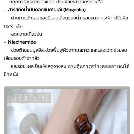
ที่ถูกทำร้ายจากแสงแดด ปรับผิวให้สว่างกระจ่างใส
-
สารสกัดน้ำมันดอกแมกโนเลีย(
Magnolia)
ต้านการอักเสบของสิวลดเลือนรอยดำ รอยแดง กระฝ้า ปรับผิว
กระจ่างใส
ลดความเหี่ยวย่น
-
Niacinamide
ช่วยต้านอนุมูลอิสะช่วยฟื้นฟูผิวจากมลภาวะและแสงแดดช่วยลด
เลือนรอยดำจากสิว
และรอยแผลเป็นให้แลดูจางลง
กระตุ้นการสร้างคอลลาเจนใต้
ผิวหนัง