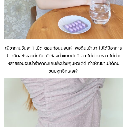
ณิชาทานวันละ 1 เม็ด ตอนก่อนนอนค่ะ พอตื่นเช้ามา ไม่ได้มีอาการ
ปวดบิดอะไรเลยค่ะเดินเข้าห้องน้ำแบบปกติเลย ไม่ถ่ายเหลว ไม่ถ่าย
หลายรอบจนน่ารำคาญแถมยังช่วยคุมหิวได้ดี ทำให้ณิชาไม่ได้กิน
ขนมจุกจิกเลยค่ะ