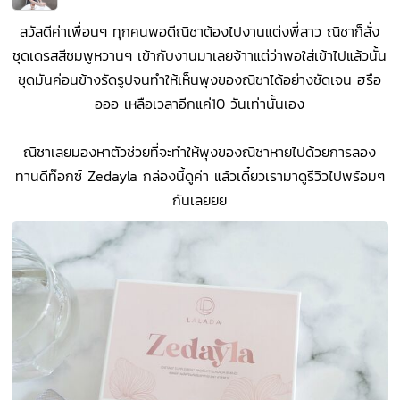
สวัสดีค่าเพื่อนๆ ทุกคนพอดีณิชาต้องไปงานแต่งพี่สาว ณิชาก็สั่ง
ชุดเดรสสีชมพูหวานๆ เข้ากับงานมาเลยจ้าาแต่ว่าพอใส่เข้าไปแล้วนั้น
ชุดมันค่อนข้างรัดรูปจนทำให้เห็นพุงของณิชาได้อย่างชัดเจน ฮรือ
อออ เหลือเวลาอีกแค่10 วันเท่านั้นเอง
ณิชาเลยมองหาตัวช่วยที่จะทำให้พุงของณิชาหายไปด้วยการลอง
ทานดีท๊อกซ์ Zedayla กล่องนี้ดูค่า แล้วเดี๋ยวเรามาดูรีวิวไปพร้อมๆ
กันเลยยย