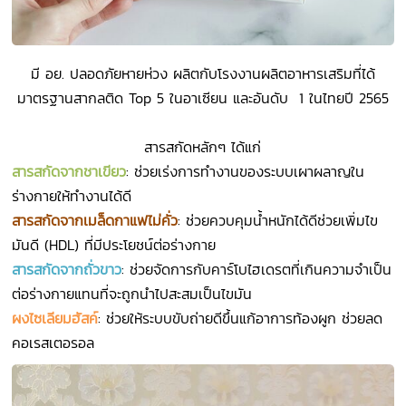
มี อย. ปลอดภัยหายห่วง ผลิตกับโรงงานผลิตอาหารเสริมที่ได้
มาตรฐานสากลติด Top 5 ในอาเซียน และอันดับ 1 ในไทยปี 2565
สารสกัดหลักๆ ได้แก่
สารสกัดจากชาเขียว
: ช่วยเร่งการทำงานของระบบเผาผลาญใน
ร่างกายให้ทำงานได้ดี
สารสกัดจากเมล็ดกาแฟไม่คั่ว
: ช่วยควบคุมน้ำหนักได้ดีช่วยเพิ่มไข
มันดี (HDL) ที่มีประโยชน์ต่อร่างกาย
สารสกัดจากถั่วขาว
: ช่วยจัดการกับคาร์โบไฮเดรตที่เกินความจำเป็น
ต่อร่างกายแทนที่จะถูกนำไปสะสมเป็นไขมัน
ผงไซเลียมฮัสค์
: ช่วยให้ระบบขับถ่ายดีขึ้นแก้อาการท้องผูก ช่วยลด
คอเรสเตอรอล