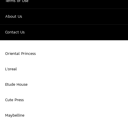
Terms of Use
About Us
Contact Us
Oriental Princess
L'oreal
Etude House
Cute Press
Maybelline