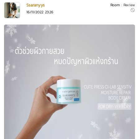
Ssaranyys
Room :
Review
16/11/2022 23:26