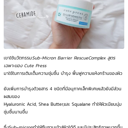
เขาใช้นวัตกรรม
Sub-Micron Barrier RescueComplex สูตร
เฉพาะของ Cute Press
มาใช้ในการเติมเต็มความชุ่มชื้น บำรุง ฟื้นฟูความแห้งกร้านของผิว
ยังเพิ่มการบำรุงด้วยสาร 4 ชนิดที่มีอนุภาคเล็กพิเศษแล้วยังมีส่วน
ผสมของ
Hyaluronic Acid, Shea Butter,และ Squalane ทำให้ผิวเนียนนุ่ม
ชุ่มชื้นนานขึ้น
ซึ่งSub-micronทำให้ซึมซาบเข้าสู่ผิวได้ดี และมีประสิทธิภาพมากขึ้น