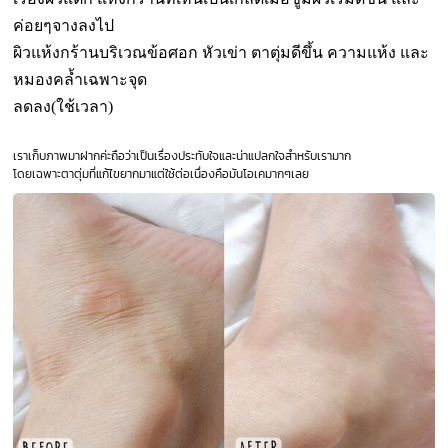
ค่อยๆจางลงไป
ผิวแห้งกร้านบริเวณข้อศอก หัวเข่า ตาตุ่มดีขึ้น
ความแห้ง และ
หมองคล้ำเฉพาะจุด
ลดลง(ใช้เวลา)
เราเก็บภาพมาฝากค่ะถือว่าเป็นเรื่องประทับใจและน่าแปลกใจสำหรับเรามาก
โดยเฉพาะตาตุ่มที่แก้ไขยากมาแต่ใช้ต่อเนื่องคือมันโอเคมากๆเลย