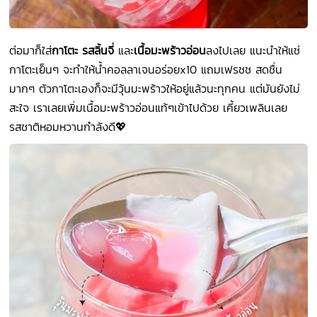
ต่อมาก็ใส่
กาโตะ รสลิ้นจี่
และ
เนื้อมะพร้าวอ่อน
ลงไปเลย แนะนำให้แช่
กาโตะเย็นๆ จะทำให้น้ำคอลลาเจนอร่อยx10 แถมเฟรชช สดชื่น
มากๆ ตัวกาโตะเองก็จะมีวุ้นมะพร้าวให้อยู่แล้วนะทุกคน แต่มันยังไม่
สะใจ เราเลยเพิ่มเนื้อมะพร้าวอ่อนแท้ๆเข้าไปด้วย เคี้ยวเพลินเลย
รสชาติหอมหวานกำลังดี💖