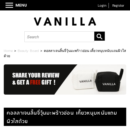
Login
Register
Home
>
Beauty Board
>
คอลลาเจนลิ้นจี่วุ้นมะพร้าวอ่อน เคี้ยวหนุบหนับแถมผิวใส
ด้วย
คอลลาเจนลิ้นจี่วุ้นมะพร้าวอ่อน เคี้ยวหนุบหนับแถม
ผิวใสด้วย