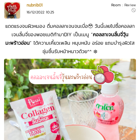
nubnib01
Room :
Review
16/12/2022 10:25
แดดแรงจนผิวหมอง ดื่มคอลลาเจนจนเบื่อ🥹 วันนี้เลยไปซื้อคอลลา
เจนลิ้นจี่ของพอชเมดิก้ามาDIY เป็นเมนู “
คอลลาเจนลิ้นจี่วุ้น
มะพร้าวอ่อน
” ได้ความเคี้ยวเพลิน หนุบหนับ อร่อย แถมบำรุงผิวใส
ชุ่มชื้นรับหน้าหนาวด้วย^^ ❄️