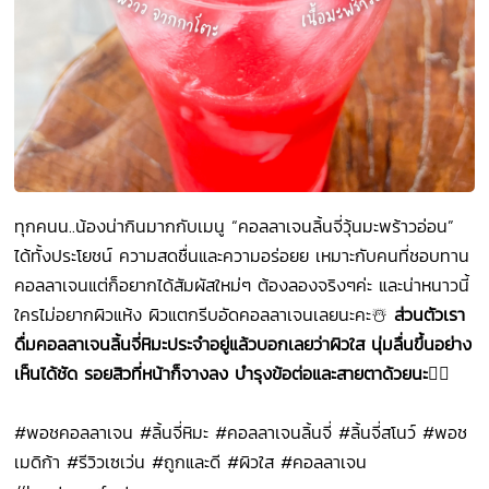
ทุกคนน..น้องน่ากินมากกับเมนู “คอลลาเจนลิ้นจี่วุ้นมะพร้าวอ่อน”
ได้ทั้งประโยชน์ ความสดชื่นและความอร่อยย เหมาะกับคนที่ชอบทาน
คอลลาเจนแต่ก็อยากได้สัมผัสใหม่ๆ ต้องลองจริงๆค่ะ และน่าหนาวนี้
ใครไม่อยากผิวแห้ง ผิวแตกรีบอัดคอลลาเจนเลยนะคะ☃️
ส่วนตัวเรา
ดื่มคอลลาเจนลิ้นจี่หิมะประจำอยู่แล้วบอกเลยว่าผิวใส นุ่มลื่นขึ้นอย่าง
เห็นได้ชัด รอยสิวที่หน้าก็จางลง บำรุงข้อต่อและสายตาด้วยนะ
👍🏻
#พอชคอลลาเจน #ลิ้นจี่หิมะ #คอลลาเจนลิ้นจี่ #ลิ้นจี่สโนว์ #พอช
เมดิก้า #รีวิวเซเว่น #ถูกและดี #ผิวใส #คอลลาเจน