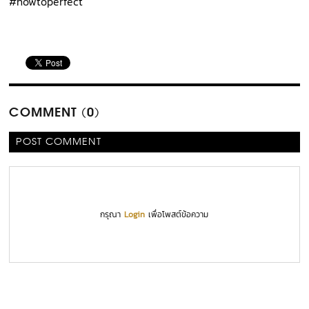
#howtoperfect
COMMENT (0)
POST COMMENT
กรุณา
Login
เพื่อโพสต์ข้อความ