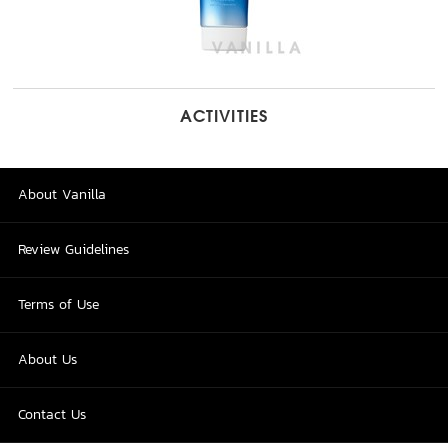
ACTIVITIES
About Vanilla
Review Guidelines
Terms of Use
About Us
Contact Us