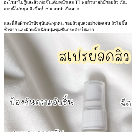
อะไรมาไม่รู้และสิวเห่อขึ้นเต็มหน้าเลย TT พอสิวหายก็มีรอยสิว เป็น
แบบนี้ไม่หยุด สิวขึ้นซ้ำซากจนน่าเบื่อมาก
และนี่คือผิวหน้าปัจจุบันค่ะทุกคน รอยสิวยุบลงอย่างชัดเจน สิวไม่ขึ้น
ซ้ำซาก และผิวหน้าเนียนนุ่มชุมชื่นกระจ่างใสมาก