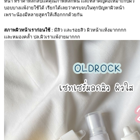
หน้า ที่ราคาหลักสิบเเค่คุณภาพหลักพัน เเละที่สำคัญคือเหมาะกับผิว
บอบบางเเพ้ง่ายใช้ได้ เรียกได้เลยว่าครบจบในทุกปัญหาผิวหน้า 
เพราะน้องมีหลายสูตรให้เลือกกกด้วยกัน
สภาพผิวหน้าเราก่อนใช้
 : มีสิว เเละรอยสิว ผิวหน้าเเห้งมากกกก 
เเละหมองคล้ำ ปล.ผิวเราเเพ้ง่ายมากกก