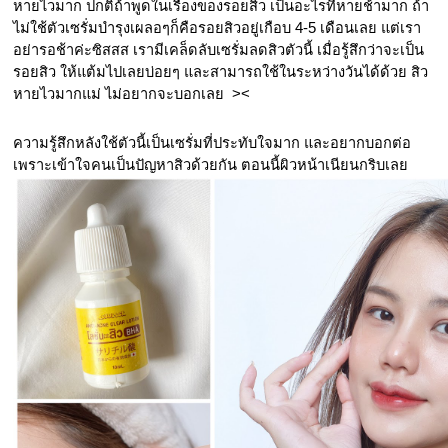
หายไวมาก ปกติถ้าพูดในเรื่องของรอยสิว เป็นอะไรที่หายช้ามาก ถ้า
ไม่ใช้ตัวเซรั่มบำรุงเผลอๆก็คือรอยสิวอยู่เกือบ 4-5 เดือนเลย แต่เรา
อย่ารอช้าค่ะซิสสส เรามีเคล็ดลับเซรั่มลดสิวตัวนี้ เมื่อรู้สึกว่าจะเป็น
รอยสิว ให้แต้มไปเลยบ่อยๆ และสามารถใช้ในระหว่างวันได้ด้วย สิว
หายไวมากแม่ ไม่อยากจะบอกเลย  ><
ความรู้สึกหลังใช้ตัวนี้เป็นเซรั่มที่ประทับใจมาก และอยากบอกต่อ
เพราะเข้าใจคนเป็นปัญหาสิวด้วยกัน ตอนนี้ผิวหน้าเนียนกริบเลย