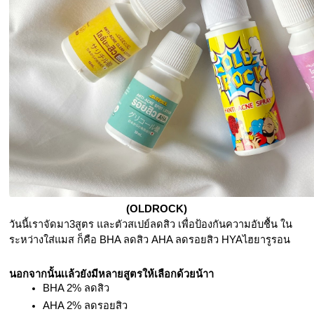
(OLDROCK)
วันนี้เราจัดมา3สูตร และตัวสเปย์ลดสิว เพื่อป้องกันความอับชื้น ใน
ระหว่างใส่แมส ก็คือ BHA ลดสิว AHA ลดรอยสิว HYAไฮยารูรอน 
นอกจากนั้นเเล้วยังมีหลายสูตรให้เลือกด้วยน้าา
BHA 2% ลดสิว
AHA 2% ลดรอยสิว