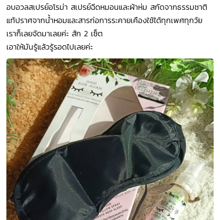
อบอวลสเปรย์อโรม่า สเปรย์ฉีดหมอนและผ้าห่ม สกัดจากธรรมชาติ
แท้ปราศจากน้ำหอมและสารก่อการระคายเคืองใช้ได้ทุกเพศทุกวัย
เราก็เลยจัดมาเลยค่ะ สัก 2 เซ็ต
เอาให้มันรู้แล้วรู้รอดไปเลยค่ะ