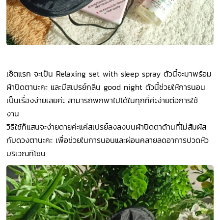
เซ็ตแรก จะเป็น Relaxing set with sleep spray ตัวนี้จะมาพร้อม
ผ้าปิดตานะคะ และมีสเปรย์กลิ่น good night ตัวนี้ช่วยให้การนอน
เป็นเรื่องง่ายเลยค่ะ สามารถพกพาไปได้ในทุกที่ค่ะง่ายต่อการใช้
งาน
วิธีใช้ก็แสนจะง่ายดายค่ะแค่สเปรย์ลงลงบนผ้าปิดตาด้านที่ไม่สัมผัส
กับดวงตานะคะ เพื่อช่วยในการนอนและผ่อนคลายลดอาการปวดหัว
บริเวณทีโซน