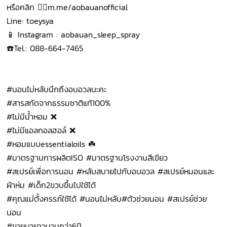
หรือคลิก 👉🏻m.me/aobauanofficial
Line: toeysya
📱 Instagram : aobauan_sleep_spray
☎️Tel.: 088-664-7465
#นอนไม่หลับนึกถึงอบอวลนะคะ
#สารสกัดจากธรรมชาติแท้100%
#ไม่มีน้ำหอม ❌
#ไม่มีแอลกอลฮอล์ ❌
#หอมแบบessentialoils ☘️
#มาตรฐานการผลิตISO #มาตรฐานโรงงานสีเขียว
#สเปรย์เพื่อการนอน #หลับสบายไปกับอบอวล #สเปรย์หมอนและ
ผ้าห่ม #เด็ก2ขวบขึ้นไปใช้ได้
#คุณแม่ตั้งครรภ์ใช้ได้ #นอนไม่หลับ#ตัวช่วยนอน #สเปรย์ช่วย
นอน
#ขายมายาวนานกว่า6ปี