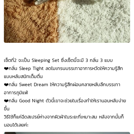
เซ็ตที่2 จะเป็น Sleeping Set ซึ่งเซ็ตนี้จะมี 3 กลิ่น 3 แบบ
❤️กลิ่น Sleep Tight ลดไมเกรนบรรเทาอาการหวัดให้ความรู้สึก
แบบหลับสนิทเต็มตื่น
❤️กลิ่น Sweet Dream ให้ความรู้สึกผ่อนคลายหลับลึกบรรเทา
อาการภูมิแพ้
❤️กลิ่น Good Night ตัวนี้เขาจะช่วยในเรื่องทำให้เรานอนหลับง่าย
ขึ้น
วิธีใช้ก็แค่ฉีดสเปรย์ห่างจากผิวผ้าในระยะที่เหมาะสม หลังจากนั้นก็
นอนได้เลยค่ะ