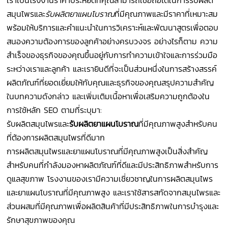
สมุนไพรและ
รับผลิตยาแผนโบราณ
ที่มีคุณภาพและมีราคาที่เหมาะสม
พร้อมให้บริการและคำแนะนำในการวิเคราะห์และพัฒนาสูตรเพื่อตอบ
สนองความต้องการของลูกค้าอย่างครบวงจร อย่างไรก็ตาม ความ
สำเร็จของธุรกิจของคุณขึ้นอยู่กับการทำความเข้าใจและการร่วมมือ
ระหว่างเราและลูกค้า และเรายินดีที่จะเป็นส่วนหนึ่งในการสร้างสรรค์
ผลิตภัณฑ์ที่ยอดเยี่ยมให้กับคุณและธุรกิจของคุณสรุปความสำคัญ
ในบทความดังกล่าว และเพิ่มเติมเนื้อหาเพื่อเสริมความถูกต้องใน
การใช้หลัก SEO ตามที่ระบุมา:
รับผลิตสมุนไพรและ
รับผลิตยาแผนโบราณ
ที่มีคุณภาพสูงสำหรับคน
ที่ต้องการผลิตสมุนไพรที่ดีมาก
การผลิตสมุนไพรและยาแผนโบราณที่มีคุณภาพสูงเป็นสิ่งสำคัญ
สำหรับคนที่กำลังมองหาผลิตภัณฑ์ที่ดีและมีประสิทธิภาพสำหรับการ
ดูแลสุขภาพ โรงงานของเรามีความเชี่ยวชาญในการผลิตสมุนไพร
และยาแผนโบราณที่มีคุณภาพสูง และเราใช้สารสกัดจากสมุนไพรและ
ส่วนผสมที่มีคุณภาพเพื่อผลิตสินค้าที่มีประสิทธิภาพในการบำรุงและ
รักษาสุขภาพของคุณ