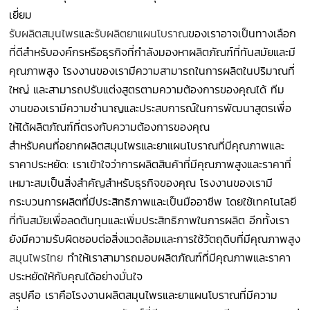
เยี่ยม
รับผลิตสมุนไพร
และ
รับผลิตยาแผนโบราณ
ของเราอาจเป็นทางเลือก
ที่ดีสำหรับองค์กรหรือธุรกิจที่กำลังมองหาผลิตภัณฑ์ที่ทันสมัยและมี
คุณภาพสูง โรงงานของเรามีความสามารถในการผลิตในปริมาณที่
ใหญ่ และสามารถปรับแต่งสูตรตามความต้องการของคุณได้ ทีม
งานของเรามีความชำนาญและประสบการณ์ในการพัฒนาสูตรเพื่อ
ให้ได้ผลิตภัณฑ์ที่ตรงกับความต้องการของคุณ
สำหรับคนที่อยากผลิตสมุนไพรและยาแผนโบราณที่มีคุณภาพและ
ราคาประหยัด: เราเข้าใจว่าการผลิตสินค้าที่มีคุณภาพสูงและราคาที่
เหมาะสมเป็นสิ่งสำคัญสำหรับธุรกิจของคุณ โรงงานของเรามี
กระบวนการผลิตที่มีประสิทธิภาพและเป็นมืออาชีพ โดยใช้เทคโนโลยี
ที่ทันสมัยเพื่อลดต้นทุนและเพิ่มประสิทธิภาพในการผลิต อีกทั้งเรา
ยังมีความรับผิดชอบต่อสิ่งแวดล้อมและการใช้วัตถุดิบที่มีคุณภาพสูง
สมุนไพรไทย
ทำให้เราสามารถมอบผลิตภัณฑ์ที่มีคุณภาพและราคา
ประหยัดให้กับคุณได้อย่างมั่นใจ
สรุปคือ เราคือโรงงานผลิตสมุนไพรและยาแผนโบราณที่มีความ