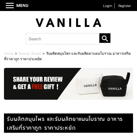
Login
Register
Home
>
Beauty Board
>
รับผลิตสมุนไพร และรับผลิตยาแผนโบราณ อาหารเสริม
ที่ราคาถูก ราคาประหยัด
รับผลิตสมุนไพร และรับผลิตยาแผนโบราณ อาหาร
เสริมที่ราคาถูก ราคาประหยัด