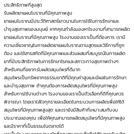
ประสิทธิภาพที่สูงสุด
รับผลิตยาแผนโบราณที่มีคุณภาพสูง
ยาแผนโบราณมีประวัติศาสตร์ยาวนานในการใช้ในการรักษาและ
บำรุงสุขภาพของมนุษย์ หากคุณกำลังมองหาโรงงานที่สามารถผลิต
ยาแผนโบราณที่มีคุณภาพสูง โรงงานของเราเป็นที่ต้องการ เรามี
ความเชี่ยวชาญในการผลิตยาแผนโบราณตามสูตรและวิธีการที่ถูก
ต้อง และใช้สารสกัดที่มีคุณภาพและส่วนผสมที่สมบูรณ์ในการผลิต
ยาที่มีประสิทธิภาพในการรักษาโรคและสภาวะทางสุขภาพต่างๆ
สำหรับคนที่อยาก
รับผลิตสมุนไพร
ที่ดีมาก
สมุนไพรเป็นทรัพยากรธรรมชาติที่มีคุณค่าสูงและมีผลในการรักษา
และบำรุงสุขภาพ ถ้าคุณต้องการผลิตสมุนไพรที่มีคุณภาพสูง
สำหรับการใช้งานต่างๆ โรงงานของเราเป็นตัวเลือกที่ดีที่คุณควร
พิจารณา โดยเราใส่ใจทุกรายละเอียดในกระบวนการผลิตเพื่อให้ได้
สมุนไพรที่มีคุณภาพสูงสุด และเรายังมีสินค้าที่เหมาะสมกับงบ
ประมาณของคุณ เพื่อให้คุณสามารถผลิตสมุนไพรที่มีคุณภาพสูง
และมีราคาที่เป็นธรรมในตลาดได้
เราเป็นโรงงานราคาประหยัดที่คุณสามารถเชื่อถือได้ในการรับผลิต