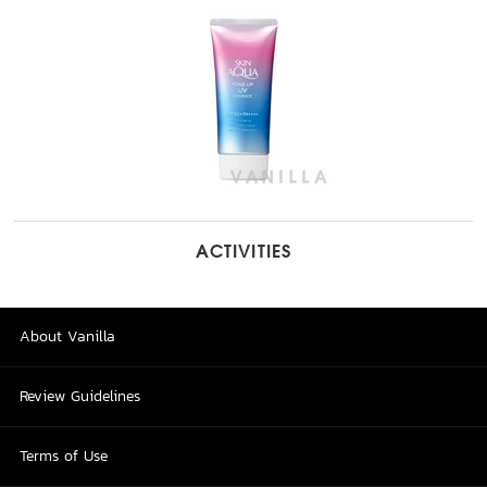
ACTIVITIES
About Vanilla
Review Guidelines
Terms of Use