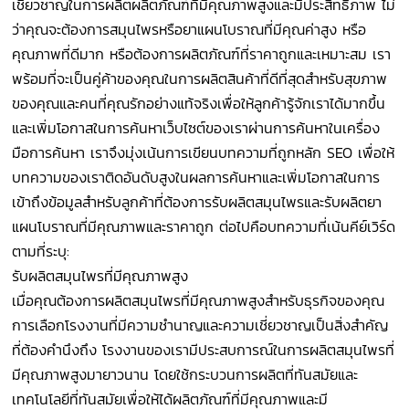
เชี่ยวชาญในการผลิตผลิตภัณฑ์ที่มีคุณภาพสูงและมีประสิทธิภาพ ไม่
ว่าคุณจะต้องการสมุนไพรหรือยาแผนโบราณที่มีคุณค่าสูง หรือ
คุณภาพที่ดีมาก หรือต้องการผลิตภัณฑ์ที่ราคาถูกและเหมาะสม เรา
พร้อมที่จะเป็นคู่ค้าของคุณในการผลิตสินค้าที่ดีที่สุดสำหรับสุขภาพ
ของคุณและคนที่คุณรักอย่างแท้จริงเพื่อให้ลูกค้ารู้จักเราได้มากขึ้น
และเพิ่มโอกาสในการค้นหาเว็บไซต์ของเราผ่านการค้นหาในเครื่อง
มือการค้นหา เราจึงมุ่งเน้นการเขียนบทความที่ถูกหลัก SEO เพื่อให้
บทความของเราติดอันดับสูงในผลการค้นหาและเพิ่มโอกาสในการ
เข้าถึงข้อมูลสำหรับลูกค้าที่ต้องการรับผลิตสมุนไพรและรับผลิตยา
แผนโบราณที่มีคุณภาพและราคาถูก ต่อไปคือบทความที่เน้นคีย์เวิร์ด
ตามที่ระบุ:
รับผลิตสมุนไพรที่มีคุณภาพสูง
เมื่อคุณต้องการผลิตสมุนไพรที่มีคุณภาพสูงสำหรับธุรกิจของคุณ
การเลือกโรงงานที่มีความชำนาญและความเชี่ยวชาญเป็นสิ่งสำคัญ
ที่ต้องคำนึงถึง โรงงานของเรามีประสบการณ์ในการผลิตสมุนไพรที่
มีคุณภาพสูงมายาวนาน โดยใช้กระบวนการผลิตที่ทันสมัยและ
เทคโนโลยีที่ทันสมัยเพื่อให้ได้ผลิตภัณฑ์ที่มีคุณภาพและมี