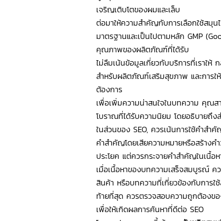
เจริญเติบโตของผมและเล็บ
ต่อมาให้ความสำคัญกับการเลือกใช้สมุน
มาตรฐานและเป็นไปตามหลัก GMP (Good M
คุณภาพของผลิตภัณฑ์ที่ได้รับ
ไม่ลืมเน้นข้อมูลเกี่ยวกับบริการที่เราใ
สำหรับผลิตภัณฑ์เสริมสุขภาพ และการให
ต้องการ
เพื่อเพิ่มความน่าสนใจในบทความ คุณส
โบราณที่ได้รับความนิยม โดยอธิบายถึง
ในส่วนของ SEO, ควรเน้นการใช้คำสำคัญ
คำสำคัญโดยเสียความหมายหรือสร้างคำว
ประโยค แต่ควรกระจายคำสำคัญในเนื้อหา
เมื่อเนื้อหาของบทความเสร็จสมบูรณ์ ควรใส่
สินค้า หรือบทความที่เกี่ยวข้องกับกา
ท้ายที่สุด ควรตรวจสอบความถูกต้องข
เพื่อให้เกิดผลการค้นหาที่ดีต่อ SEO