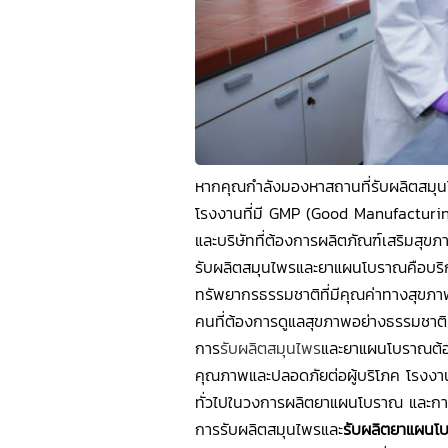
หากคุณกำลังมองหาสถานที่รับผลิตสมุ
โรงงานที่มี GMP (Good Manufacturing Pr
และบริษัทที่ต้องการผลิตภัณฑ์เสริมสุ
รับผลิตสมุนไพรและยาแผนโบราณคือบริการ
ทรัพยากรธรรมชาติที่มีคุณค่าทางสุขภา
คนที่ต้องการดูแลสุขภาพอย่างธรรมชาติ
การ
รับผลิตสมุนไพร
และยาแผนโบราณต้องส
คุณภาพและปลอดภัยต่อผู้บริโภค โรงงาน
ทั่วไปในวงการผลิตยาแผนโบราณ และกา
การรับผลิตสมุนไพรและ
รับผลิตยาแผนโ