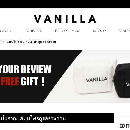
GORIES
ACTIVITIES
EDITORS’ PICKS
SCOOP
BEAUT
ผลิตยาแผนโบราณ สมุนไพรดูแลร่างกาย
ผนโบราณ สมุนไพรดูแลร่างกาย
EDI