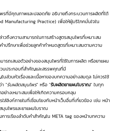
ไพรที่มีคุณภาพและปลอดภัย อธิบายถึงกระบวนการผลิตที่ได้
anufacturing Practice) เพื่อให้ผู้บริโภคมั่นใจใน
ห้ กล่าวถึงความสามารถในการสร้างสูตรสมุนไพรที่เหมาะสม
้คำปรึกษาเพื่อช่วยลูกค้ากำหนดสูตรที่เหมาะสมตามความ
ามารถเสนอตัวอย่างของสมุนไพรที่ใช้ในการผลิต หรือยาแผน
ส่วนประกอบที่สำคัญและสรรพคุณที่มี
ในส่วนหัวเรื่องและเนื้อหาของบทความอย่างสมดุล ไม่ควรใช้
่า "
รับผลิตสมุนไพร
" หรือ "
รับผลิตยาแผนโบราณ
" ในทุก
อย่างเหมาะสมเพื่อให้เกิดความครอบคลุม
ลิงก์ภายในที่เชื่อมโยงกับหน้าเว็บอื่นที่เกี่ยวข้อง เช่น หน้า
รใช้สมุนไพรและยาแผนโบราณ
องการเรียงลำดับคำสำคัญใน META tag ของหน้าบทความ