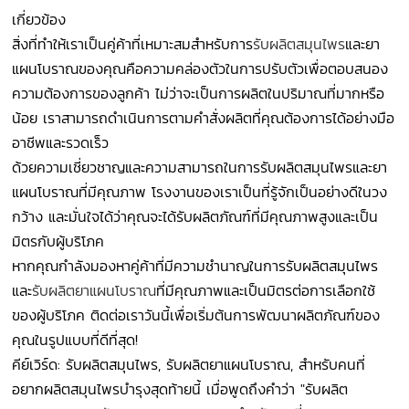
เกี่ยวข้อง
สิ่งที่ทำให้เราเป็นคู่ค้าที่เหมาะสมสำหรับการ
รับผลิตสมุนไพร
และยา
แผนโบราณของคุณคือความคล่องตัวในการปรับตัวเพื่อตอบสนอง
ความต้องการของลูกค้า ไม่ว่าจะเป็นการผลิตในปริมาณที่มากหรือ
น้อย เราสามารถดำเนินการตามคำสั่งผลิตที่คุณต้องการได้อย่างมือ
อาชีพและรวดเร็ว
ด้วยความเชี่ยวชาญและความสามารถในการรับผลิตสมุนไพรและยา
แผนโบราณที่มีคุณภาพ โรงงานของเราเป็นที่รู้จักเป็นอย่างดีในวง
กว้าง และมั่นใจได้ว่าคุณจะได้รับผลิตภัณฑ์ที่มีคุณภาพสูงและเป็น
มิตรกับผู้บริโภค
หากคุณกำลังมองหาคู่ค้าที่มีความชำนาญในการรับผลิตสมุนไพร
และ
รับผลิตยาแผนโบราณ
ที่มีคุณภาพและเป็นมิตรต่อการเลือกใช้
ของผู้บริโภค ติดต่อเราวันนี้เพื่อเริ่มต้นการพัฒนาผลิตภัณฑ์ของ
คุณในรูปแบบที่ดีที่สุด!
คีย์เวิร์ด: รับผลิตสมุนไพร, รับผลิตยาแผนโบราณ, สำหรับคนที่
อยากผลิตสมุนไพรบำรุงสุดท้ายนี้ เมื่อพูดถึงคำว่า "รับผลิต