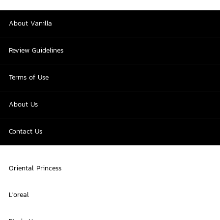
About Vanilla
Review Guidelines
Terms of Use
About Us
Contact Us
Oriental Princess
L'oreal