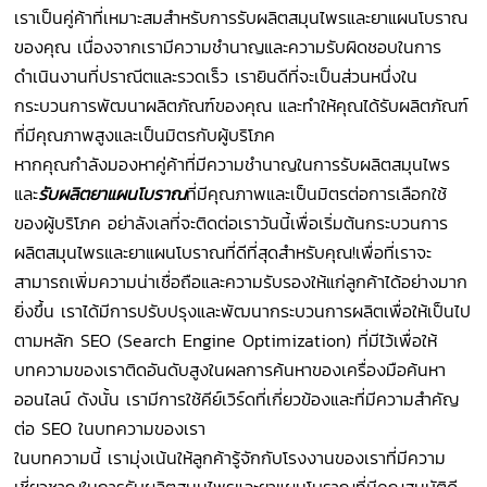
เราเป็นคู่ค้าที่เหมาะสมสำหรับการรับผลิตสมุนไพรและยาแผนโบราณ
ของคุณ เนื่องจากเรามีความชำนาญและความรับผิดชอบในการ
ดำเนินงานที่ปราณีตและรวดเร็ว เรายินดีที่จะเป็นส่วนหนึ่งใน
กระบวนการพัฒนาผลิตภัณฑ์ของคุณ และทำให้คุณได้รับผลิตภัณฑ์
ที่มีคุณภาพสูงและเป็นมิตรกับผู้บริโภค
หากคุณกำลังมองหาคู่ค้าที่มีความชำนาญในการรับผลิตสมุนไพร
และ
รับผลิตยาแผนโบราณ
ที่มีคุณภาพและเป็นมิตรต่อการเลือกใช้
ของผู้บริโภค อย่าลังเลที่จะติดต่อเราวันนี้เพื่อเริ่มต้นกระบวนการ
ผลิตสมุนไพรและยาแผนโบราณที่ดีที่สุดสำหรับคุณ!เพื่อที่เราจะ
สามารถเพิ่มความน่าเชื่อถือและความรับรองให้แก่ลูกค้าได้อย่างมาก
ยิ่งขึ้น เราได้มีการปรับปรุงและพัฒนากระบวนการผลิตเพื่อให้เป็นไป
ตามหลัก SEO (Search Engine Optimization) ที่มีไว้เพื่อให้
บทความของเราติดอันดับสูงในผลการค้นหาของเครื่องมือค้นหา
ออนไลน์ ดังนั้น เรามีการใช้คีย์เวิร์ดที่เกี่ยวข้องและที่มีความสำคัญ
ต่อ SEO ในบทความของเรา
ในบทความนี้ เรามุ่งเน้นให้ลูกค้ารู้จักกับโรงงานของเราที่มีความ
เชี่ยวชาญในการรับผลิตสมุนไพรและยาแผนโบราณที่มีคุณสมบัติดี