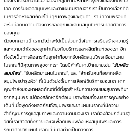
ของเราได้รับความไว้วางใจจากลูกค้าในหลายๆ ธุรกิจและองค์กรทั่ว
โลก การ
รับผลิตสมุนไพร
และยาแผนโบราณจากเราเป็นทางเลือกที่ดี
ในการจัดหาผลิตภัณฑ์ที่มีคุณภาพสูงและคุ้มค่า เรามีความพร้อมที่
จะรับมือกับความต้องการของคุณและสนับสนุนในการขยายกิจการ
ของคุณ
ด้วยบทความนี้ เราหวังว่าจะได้เป็นส่วนหนึ่งในการเสริมสร้างความรู้
และความเข้าใจของลูกค้าเกี่ยวกับบริการและผลิตภัณฑ์ของเรา อีก
ทั้งยังเป็นการสื่อสารกับลูกค้าที่อยากรับผลิตสมุนไพรหรือยาแผน
โบราณที่มีคุณภาพสูงจากเรา โดยมีคำค้นหาเป้าหมายเช่น "
รับผลิต
สมุนไพร
", "รับผลิตยาแผนโบราณ", และ "สำหรับคนที่อยากผลิต
สมุนไพรบำรุงผิว" ที่เป็นตัวบ่งชี้ในการเลือกใช้บริการของเรา หาก
คุณกำลังมองหาผลิตภัณฑ์ที่ดีที่สุดสำหรับความงามและสุขภาพที่มา
จากสมุนไพร ไม่ต้องสลักหาอีกต่อไป เราพร้อมที่จะบริการคุณอย่าง
เต็มที่เมื่อพูดถึงผลิตภัณฑ์สมุนไพรและยาแผนโบราณที่มีความ
สำคัญในการดูแลสุขภาพและความงามของเรา เราต้องย้อนกลับไปสู่
วัยที่เราใช้วิสัยทั้งกายและใจเพื่อค้นพบพลังแห่งสมุนไพรและการ
รักษาด้วยวิธีแผนโบราณที่มีมาอย่างเป็นทางการ