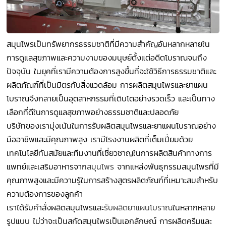
สมุนไพรเป็นทรัพยากรธรรมชาติที่มีความสำคัญอันหลากหลายใน
การดูแลสุขภาพและความงามของมนุษย์ตั้งแต่อดีตโบราณจนถึง
ปัจจุบัน ในยุคที่เรามีความต้องการสูงขึ้นที่จะใช้วิธีการธรรมชาติและ
ผลิตภัณฑ์ที่เป็นมิตรกับสิ่งแวดล้อม การผลิตสมุนไพรและยาแผน
โบราณจึงกลายเป็นอุตสาหกรรมที่เติบโตอย่างรวดเร็ว และเป็นทาง
เลือกที่ดีในการดูแลสุขภาพอย่างธรรมชาติและปลอดภัย
บริษัทของเรามุ่งเน้นในการรับผลิตสมุนไพรและยาแผนโบราณอย่าง
มืออาชีพและมีคุณภาพสูง เรามีโรงงานผลิตที่เต็มเปี่ยมด้วย
เทคโนโลยีทันสมัยและทีมงานที่เชี่ยวชาญในการผลิตสินค้าทางการ
แพทย์และเสริมอาหารจาก
สมุนไพร
จากแหล่งพันธุกรรมสมุนไพรที่มี
คุณภาพสูงและมีความรู้ในการสร้างสูตรผลิตภัณฑ์ที่เหมาะสมสำหรับ
ความต้องการของลูกค้า
เราได้รับคำสั่งผลิตสมุนไพรและ
รับผลิตยาแผนโบราณ
ในหลากหลาย
รูปแบบ ไม่ว่าจะเป็นสกัดสมุนไพรเป็นเอกลักษณ์ การผลิตครีมและ