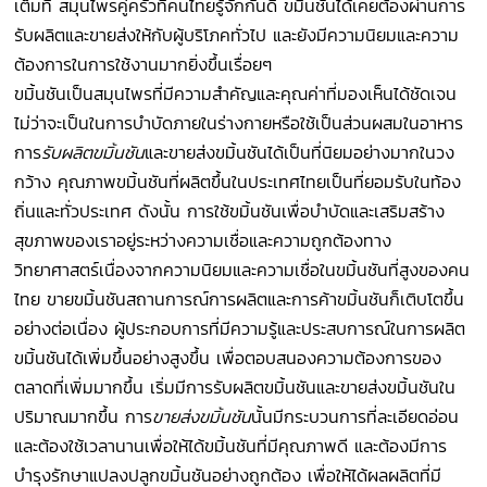
เต็มที่ สมุนไพรคู่ครัวที่คนไทยรู้จักกันดี ขมิ้นชันได้เคยต้องผ่านการ
รับผลิตและขายส่งให้กับผู้บริโภคทั่วไป และยังมีความนิยมและความ
ต้องการในการใช้งานมากยิ่งขึ้นเรื่อยๆ
ขมิ้นชันเป็นสมุนไพรที่มีความสำคัญและคุณค่าที่มองเห็นได้ชัดเจน
ไม่ว่าจะเป็นในการบำบัดภายในร่างกายหรือใช้เป็นส่วนผสมในอาหาร
การ
รับผลิตขมิ้นชัน
และขายส่งขมิ้นชันได้เป็นที่นิยมอย่างมากในวง
กว้าง คุณภาพขมิ้นชันที่ผลิตขึ้นในประเทศไทยเป็นที่ยอมรับในท้อง
ถิ่นและทั่วประเทศ ดังนั้น การใช้ขมิ้นชันเพื่อบำบัดและเสริมสร้าง
สุขภาพของเราอยู่ระหว่างความเชื่อและความถูกต้องทาง
วิทยาศาสตร์เนื่องจากความนิยมและความเชื่อในขมิ้นชันที่สูงของคน
ไทย ขายขมิ้นชันสถานการณ์การผลิตและการค้าขมิ้นชันก็เติบโตขึ้น
อย่างต่อเนื่อง ผู้ประกอบการที่มีความรู้และประสบการณ์ในการผลิต
ขมิ้นชันได้เพิ่มขึ้นอย่างสูงขึ้น เพื่อตอบสนองความต้องการของ
ตลาดที่เพิ่มมากขึ้น เริ่มมีการรับผลิตขมิ้นชันและขายส่งขมิ้นชันใน
ปริมาณมากขึ้น การ
ขายส่งขมิ้นชัน
นั้นมีกระบวนการที่ละเอียดอ่อน
และต้องใช้เวลานานเพื่อให้ได้ขมิ้นชันที่มีคุณภาพดี และต้องมีการ
บำรุงรักษาแปลงปลูกขมิ้นชันอย่างถูกต้อง เพื่อให้ได้ผลผลิตที่มี