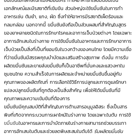
เอกลักษณ์และมีรสชาติที่เข้มข้น ส่วนใหญ่จะใช้ขมิ้นชันในการทำ
อาหารเช่น ต้มยำ, แกง, ผัด ซึ่งทำให้อาหารมีรสชาติเผ็ดร้อนและ
กลมกล่อม นอกจากนี้ ขมิ้นชันยังถือเป็นส่วนผสมที่สำคัญในสูตร
ของยาหลายชนิดในการรักษาโรคและอาการเจ็บป่วยต่างๆ โดยเฉพาะ
อาการอักเสบในร่างกาย การใช้ขมิ้นชันในอาหารและการรักษาอาการ
เจ็บป่วยเป็นสิ่งที่เป็นที่ยอมรับในวงกว้างของคนไทย โดยมีความเชื่อ
ที่ว่าขมิ้นชันมีสรรพคุณบำบัดและเสริมสร้างสุขภาพ ดังนั้น การรับ
ผลิตขมิ้นชันและขายส่งขมิ้นชันก็เป็นอาชีพที่มั่นคงและแสวงหาใน
ชุมชนไทย ความสำเร็จในการผลิตและจำหน่ายขมิ้นชันขึ้นอยู่กับ
คุณภาพของผลิตภัณฑ์ การเลือกใช้วิธีการปลูกและการดูแลรักษา
แปลงปลูกขมิ้นชันที่ถูกต้องเป็นสิ่งสำคัญ เพื่อให้ได้ขมิ้นชันที่มี
คุณภาพและความเข้มข้นที่ต้องการ
ขมิ้นชันมีคุณสมบัติที่สำคัญในการต้านสารอนุมูลอิสระ ซึ่งเป็นสาร
พิษที่เกิดจากกระบวนการเผาไหม้ในร่างกาย โดยเฉพาะในตับ การใช้
ขมิ้นชัน
ในอาหารและการบำบัดภายในร่างกายสามารถช่วยบรรเทา
อาการอักเสบในตับและช่วยลดพิษสะสมในตับได้
รับผลิตขมิ้นชัน