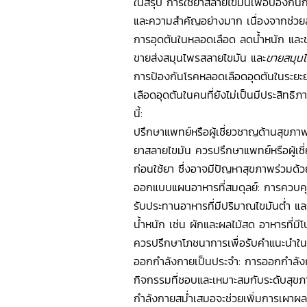
ในสรุป การใช้ยาสลายไขมันเพื่อป้องกันก
และความสำคัญอย่างมาก เนื่องจากช่วย
การอุดตันในหลอดเลือด ลดน้ำหนัก และ
ขายส่งสมุนไพรสลายไขมัน และ
ขายสมุน
การป้องกันโรคหลอดเลือดอุดตันในระยะยา
เลือดอุดตันในคนที่ยังไม่เป็นมีประสิทธ
นี้:
ปรึกษาแพทย์หรือผู้เชี่ยวชาญด้านสุขภาพ
ยาสลายไขมัน ควรปรึกษาแพทย์หรือผู้เช
ก่อนใช้ยา ซึ่งอาจมีปัญหาสุขภาพร่วมด้ว
ออกแบบแผนอาหารที่สมดุลย์: การควบคุ
รับประทานอาหารที่มีปริมาณไขมันต่ำ แ
น้ำหนัก เช่น ผักและผลไม้สด อาหารที่มีโป
ควรปรึกษาโภชนาการเพื่อรับคำแนะนำใ
ออกกำลังกายเป็นประจำ: การออกกำลังก
กิจกรรมที่ชอบและเหมาะสมกับระดับสุขภาพ
กำลังกายสม่ำเสมอจะช่วยเพิ่มการเผา