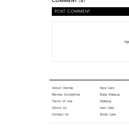
COMMENT (0)
POST COMMENT
กร
About Vanilla
Face Care
Review Guidelines
Base Makeup
Terms of Use
Makeup
About Us
Hair Care
Contact Us
Body Care