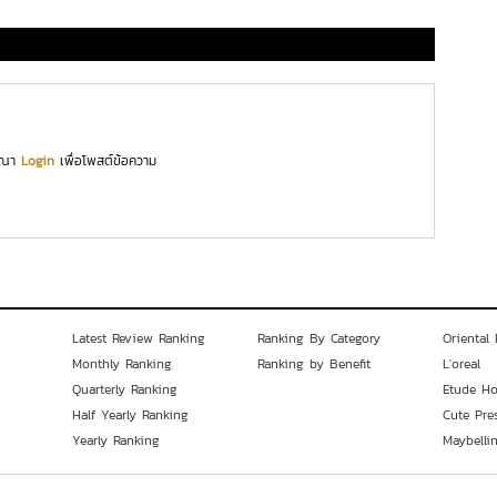
ุณา
Login
เพื่อโพสต์ข้อความ
Latest Review Ranking
Ranking By Category
Oriental 
Monthly Ranking
Ranking by Benefit
L'oreal
Quarterly Ranking
Etude H
Half Yearly Ranking
Cute Pre
Yearly Ranking
Maybelli