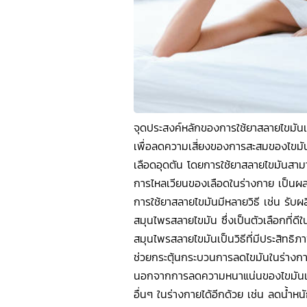
จุดประสงค์หลักของการใช้ยาสลายไขมันเพ
เพื่อลดความเสี่ยงของการสะสมของไขมัน
เลือดอุดตัน โดยการใช้ยาสลายไขมันสาม
การไหลเวียนของเลือดในร่างกาย เป็นผ
การใช้ยาสลายไขมันมีหลายวิธี เช่น รับ
สมุนไพรสลายไขมัน ซึ่งเป็นตัวเลือกที่
สมุนไพรสลายไขมันเป็นวิธีที่มีประสิทธ
ช่วยกระตุ้นกระบวนการลดไขมันในร่างกา
นอกจากการลดความหนาแน่นของไขมันแล
อื่นๆ ในร่างกายได้อีกด้วย เช่น ลดน้ำห