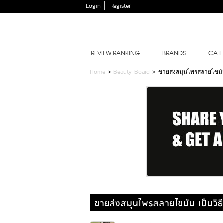
Login
Register
REVIEW RANKING
BRANDS
CATE
Home
>
Beauty Board
>
ขายส่งสมุนไพรสลายไขมัน 
ขายส่งสมุนไพรสลายไขมัน เป็นวิธ