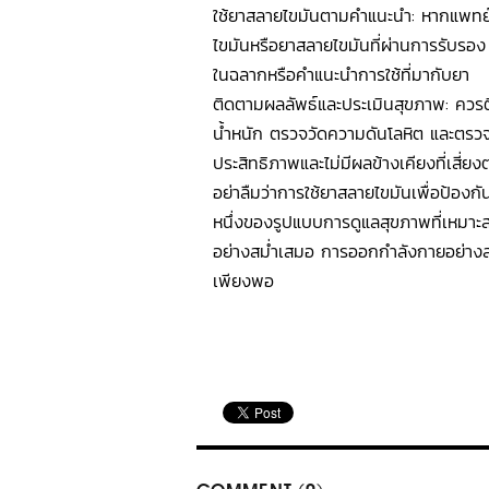
ใช้ยาสลายไขมันตามคำแนะนำ: หากแพทย์ห
ไขมันหรือยาสลายไขมันที่ผ่านการรับรอง
ในฉลากหรือคำแนะนำการใช้ที่มากับยา
ติดตามผลลัพธ์และประเมินสุขภาพ: ควรต
น้ำหนัก ตรวจวัดความดันโลหิต และตรวจส
ประสิทธิภาพและไม่มีผลข้างเคียงที่เสี่ย
อย่าลืมว่าการใช้ยาสลายไขมันเพื่อป้องก
หนึ่งของรูปแบบการดูแลสุขภาพที่เหมาะ
อย่างสม่ำเสมอ การออกกำลังกายอย่างส
เพียงพอ