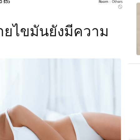
0 รีวิว
Room :
Others
ายไขมันยังมีความ