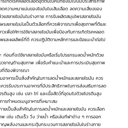
ารเกิดโรคหลอดเลือดอุดตันในคนที่ยังไม่เป็นมีประสิทธิภาพ
ลดความหนาแน่นของไขมันในเส้นเลือด ลดความเสี่ยงของ
ช่วยสลายไขมันในร่างกาย การรับผลิตสมุนไพรสลายไขมัน
ไพรสลายไขมัน
เป็นตัวเลือกที่ควรพิจารณาเพื่อสุขภาพที่ดีและ
วเพื่อให้การใช้ยาสลายไขมันเพื่อป้องกันการเกิดโรคหลอด
ิภาพและผลลัพธ์ที่ดี ควรปฏิบัติตามหลักการและข้อแนะนำต่อไป
: ก่อนที่จะใช้ยาสลายไขมันหรือเริ่มโปรแกรมลดน้ำหนักด้วย
ี่ยวชาญด้านสุขภาพ เพื่อรับคำแนะนำและการประเมินสุขภาพ
ยที่ต้องพิจารณา
มอาหารเป็นสิ่งสำคัญในการลดน้ำหนักและสลายไขมัน ควร
ละควรรับประทานอาหารที่มีประสิทธิภาพในการส่งเสริมการลด
รตีนสูง เช่น ปลา ไก่ และเนื้อสัตว์ที่อุดมไปด้วยโปรตีนสูง
นการกำหนดเมนูอาหารที่เหมาะสม
ายเป็นสิ่งสำคัญในการลดน้ำหนักและสลายไขมัน ควรเลือก
 เช่น เดินเร็ว วิ่ง ว่ายน้ำ หรือเล่นกีฬาต่าง ๆ การออก
ผลาญพลังงานและกระตุ้นกระบวนการสลายไขมันในร่างกาย