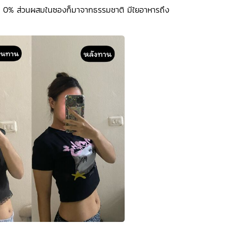
น 0% ส่วนผสมในซองก็มาจากธรรมชาติ มีใยอาหารถึง