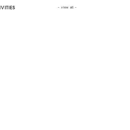
- view all -
VITIES