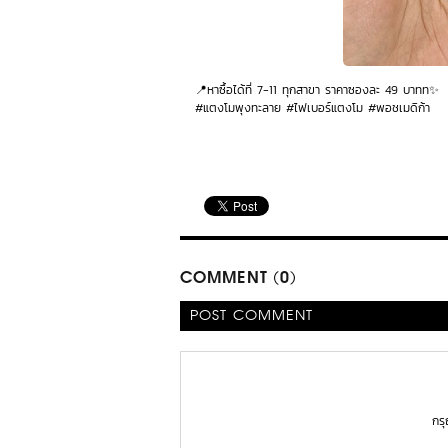
📍หาซื้อได้ที่ 7-11 ทุกสาขา ราคาซองละ 49 บาทท✨
#แตงโมพุงทะลาย #ไฟเบอร์แตงโม #พอชเมดิก้า
COMMENT (0)
POST COMMENT
กร