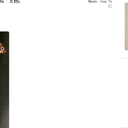
Yrs
|
0 รีวิว
Room :
How To