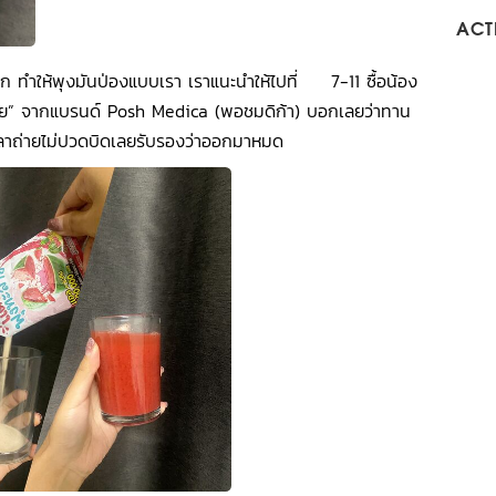
ACTI
ออก ทำให้พุงมันป่องแบบเรา เราแนะนำให้ไปที่ 7-11 ซื้อน้อง
ะลาย” จากแบรนด์ Posh Medica (พอชมดิก้า) บอกเลยว่าทาน
เวลาถ่ายไม่ปวดบิดเลยรับรองว่าออกมาหมด