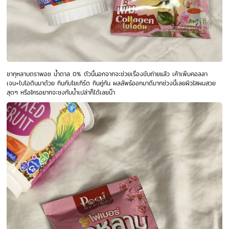
ชากุหลาบตราพอช น้ำตาล 0% ตัวนี้นอกจากจะช่วยเรื่องขับถ่ายแล้ว เค้าเพิ่มคอลลา
เจน+ไบโอตินมาด้วย กินกับโยเกิร์ต กินคู่กัน ผลลัพธ์ออกมาดีมากช่วงนี้เลยผิวใสผมสวย
สุดๆ หรือใครอยากจะชงกับน้ำเปล่าก็ได้เลยน๊า