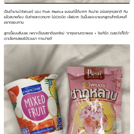
เป็นตำนานว่าไฟเบอร์ ของ Posh Medica แบรนด์นี้ดีมากๆ กินง่าย อร่อยทุกรสชาติ กิน
แล้วสบายท้อง ขับถ่ายสะดวกมาก ไม่ปวดบิด เลิฟมาก วันนี้เลยจะมาแจกสูตรสำหรับคนที่
อยากลองทาน
สูตรนี้แบบสับเลย เพราะเป็นรสชาติออกใหม่ “ชากุหลาบตราพอช + โยเกิร์ต (รสอะไรก็ได้)”
เราเลือกรสผลไม้รวมมา ทานง่ายดี