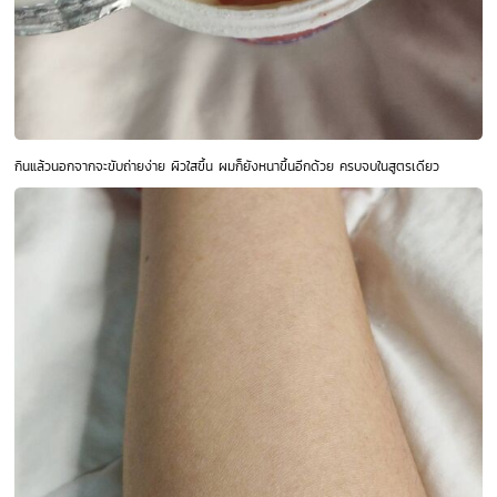
กินแล้วนอกจากจะขับถ่ายง่าย ผิวใสขึ้น ผมก็ยังหนาขึ้นอีกด้วย ครบจบในสูตรเดียว