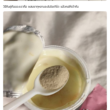
วิธีกินคู่กันของเราคือ ผสมชากุหลาบลงในโยเกิร์ต แล้วคนให้เข้ากัน