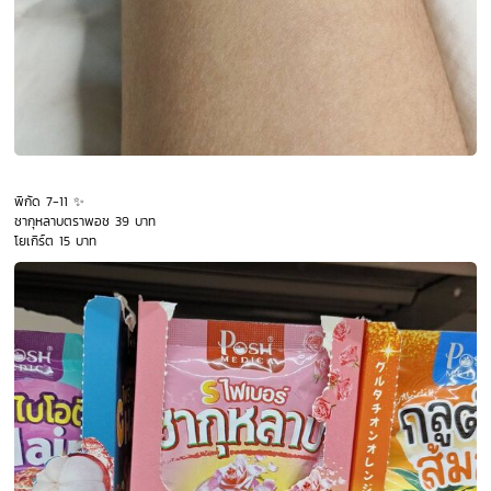
พิกัด 7-11 ✨
ชากุหลาบตราพอช 39 บาท
โยเกิร์ต 15 บาท