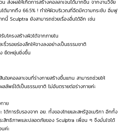
นวน ส่งผลให้เกิดการสร้างคอลลาเจนได้มากขึ้น จากงานวิจัย
้มากถึง 66.5% ! ทำให้ผิวบริเวณที่ฉีดมีความกระชับ อิ่มฟู
กนี้ Sculptra ยังสามารถช่วยเรื่องอื่นได้อีก เช่น
ง ปรับโครงสร้างผิวได้จากภายใน
และริ้วรอยร่องลึกให้จางลงอย่างเป็นธรรมชาติ
ยืดหยุ่นยิ่งขึ้น
อเส้นใยคอลลาเจนที่ร่างกายสร้างขึ้นแทน สามารถช่วยให้
ลลัพธ์ได้เป็นธรรมชาติ ไม่อันตรายต่อร่างกายค่ะ
งกาย
่ะ ได้การรับรองจาก อย. ทั้งของไทยและสหรัฐอเมริกา อีกทั้ง
ีประสิทธิภาพและปลอดภัยของ Sculptra เพื่อน ๆ จึงมั่นใจได้
อนค่ะ