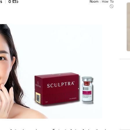
rs
|
0 รีวิว
Room :
How To