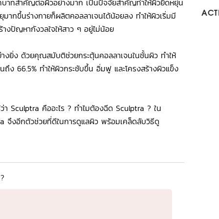
บาทสำคัญต่อผิวอย่างมาก เป็นปัจจัยสำคัญทำให้ผิวยืดหยุ่น
ACTI
อายุมากขึ้นร่างกายก็ผลิตคอลลาเจนได้น้อยลง ทำให้ผิวเริ่มมี
้างปัญหากังวลใจให้สาว ๆ อยู่ไม่น้อย
อย่างยิ่ง ด้วยคุณสมับติช่วยกระตุ้นคอลลาเจนในชั้นผิว ทำให้
ถึง 66.5% ทำให้ผิวกระชับขึ้น อิ่มฟู และโครงสร้างผิวแข็ง
รู้ว่า Sculptra คืออะไร ? ทำไมต้องฉีด Sculptra ? ใน
จึงอีกตัวช่วยที่ดีในการดูแลผิว พร้อมเคล็ดลับวิธีดู
ร ?