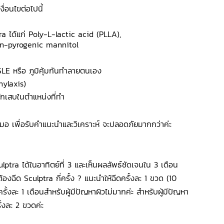
งื่อนไขต่อไปนี้
ra ได้แก่ Poly-L-lactic acid (PLLA),
on-pyrogenic mannitol
LE หรือ ภูมิคุ้มกันทำลายตนเอง
phylaxis)
รอักเสบในตำแหน่งที่ทำ
หมอ เพื่อรับคำแนะนำและวิเคราะห์ จะปลอดภัยมากกว่าค่ะ
lptra ได้ในอาทิตย์ที่ 3 และเห็นผลลัพธ์ชัดเจนใน 3 เดือน
้องฉีด Sculptra กี่ครั้ง ? แนะนำให้ฉีดครั้งละ 1 ขวด (10
ครั้งละ 1 เดือนสำหรับผู้มีปัญหาผิวไม่มากค่ะ สำหรับผู้มีปัญหา
ั้งละ 2 ขวดค่ะ