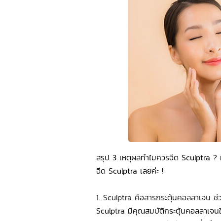
สรุป 3 เหตุผลทำไมควรฉีด Sculptra ? ที
ฉีด Sculptra เลยค่ะ !
1. Sculptra คือสารกระตุ้นคอลลาเจน ช่วย
Sculptra มีคุณสมบัติกระตุ้นคอลลาเจนใ