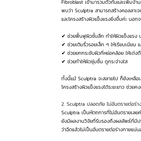
Fibroblast เข้ามารวมตัวกันและเพิ่มจำ
พบว่า Sculptra สามารถสร้างคอลลาเจนได
และโครงสร้างผิวแข็งแรงยิ่งขึ้นค่ะ นอกจา
✔ ช่วยฟื้นฟูผิวชั้นลึก ทำให้ผิวแข็งแร
✔ ช่วยเติมริ้วรอยเล็ก ๆ ให้เรียบเนียน 
✔ ช่วยยกกระชับผิวที่หย่อคล้อย ให้เต่งตึง 
✔ ช่วยทำให้ผิวชุ่มชื้น ดูกระจ่างใส
ทั้งนี้แม้ Sculptra จะสลายไป ก็ยังเหลื
โครงสร้างผิวแข็งแรงได้ระยะยาว ช่วยคงผ
2. Sculptra ปลอดภัย ไม่อันตรายต่อร่า
Sculptra เป็นหัตถการที่ไม่อันตรายเลยค
ยังมีผลงานวิจัยที่รับรองถึงผลลัพธ์ที่ม
ว่าฉีดแล้วไม่เป็นอันตรายต่อร่างกายแน่น