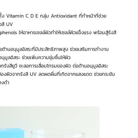
ทั้ง Vitamin C D E กลุ่ม Antioxidant ที่ทำหน้าที่ช่วย
ังสี UV
enols ให้อาหารเซลล์ผิวทำให้เซลล์ผิวแข็งแรง พร้อมสู้รังสี
ต้านอนุมูลอิสระที่มีประสิทธิภาพสูง ช่วยเสริมการทำงาน
มูลอิสระ ช่วยเพิ่มความชุ่มชื้นให้ผิว
จากรังสียูวี ชะลอการเสื่อมโทรมของผิว ต่อต้านอนุมูลอิสระ
้องผิวจากรังสี UV ลดผดผื่นที่เกิดจากแสงแดด ช่วยกระชับ
ด่างดำ