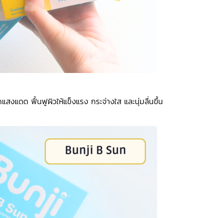
แสงแดด ฟื้นฟูผิวให้แข็งแรง กระจ่างใส และนุ่มลื่นขึ้น