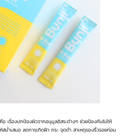
ือ เรื่องปกป้องผิวจากอนุมูลอิสระต่างๆ ช่วยป้องกันไม่ให้
ให้สม่ำเสมอ ลดการเกิดฝ้า กระ จุดดำ สาเหตุของริ้วรอยก่อน