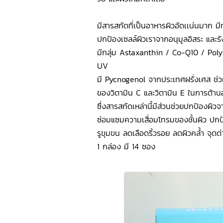
มีสารสกัดที่เป็นอาหารผิวอัดเเน่นมาก มี
ปกป้องเซลล์ผิวเราจากอนุมูลอิสระ และร
มีกลุ่ม Astaxanthin / Co-Q10 / Polyph
UV
มี Pycnogenol จากประเทศฝรั่งเศส ช่วย
ของวิตามิน C และวิตามิน E ในการต้านอนุ
ซึ่งสารสกัดเหล่านี้มีส่วนช่วยปกป้องผิว
ซ่อมแซมความเสื่อมโทรมของชั้นผิว ปกป
รูขุมขน ลดเลือดริ้วรอย ลดผิวคล้ำ จุด
1 กล่อง มี 14 ซอง