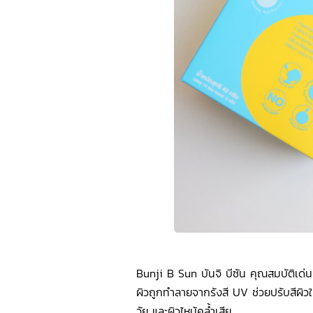
Bunji B Sun บันจิ บีซัน คุณสมบัติเด่นค
ผิวถูกทำลายจากรังสี UV ช่วยปรับสีผิว
วัย และผิวไหม้คล้ำเสีย