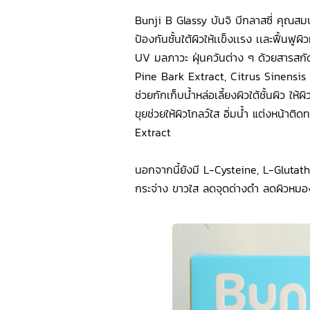
Bunji B Glassy บันจิ บีกลาสซี่ คุณสมบั
ป้องกันชั้นใต้ผิวให้เเข็งเเรง เเละฟื้นฟู
UV มลภาวะ ฝุ่นควันต่าง ๆ ด้วยสารสกั
Pine Bark Extract, Citrus Sinensis
ช่วยกักเก็บน้ำหล่อเลี้ยงผิวใต้ชั้นผิว ใ
ขุยช่วยให้ผิวโกลว์ใส อิ่มน้ำ แต่งหน้
Extract
นอกจากนี้ยังมี L-Cysteine, L-Glutathi
กระจ่าง ขาวใส ลดจุดด่างดำ ลดผิวหมอ