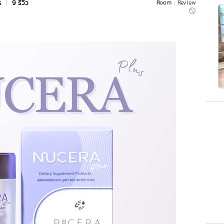
rs
|
9 รีวิว
Room :
Review