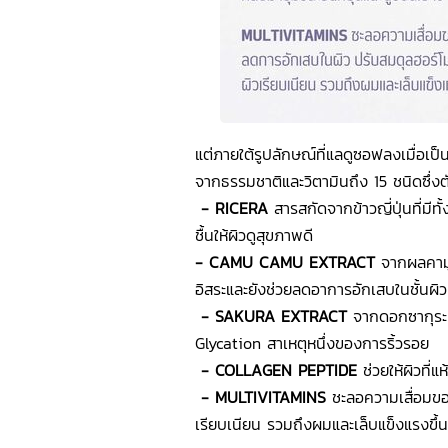
แต่ภายใต้รูปลักษณ์ที่แลดูซอฟลงเมื่อเ
จากธรรมชาติและวิตามินถึง 15 ชนิดซึ่งต
- RICERA
สารสกัดจากข้าวญี่ปุ่นที่มีท
ชื้นให้ผิวดูสุขภาพดี
- CAMU CAMU EXTRACT
จากผลคามูค
อิสระและยังช่วยลดอาการอักเสบในชั้นผิว
- SAKURA EXTRACT
จากดอกซากุระท
Glycation สาเหตุหนึ่งของการริ้วรอย
- COLLAGEN PEPTIDE
ช่วยให้ผิวที่แ
- MULTIVITAMINS
ชะลอความเสื่อมของ
เรียบเนียน รวมถึงผมและเล็บแข็งแรงขึ้น