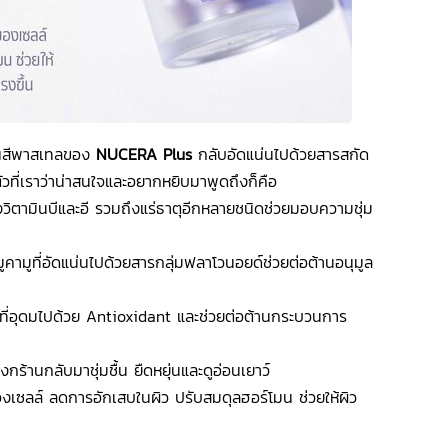
ป็นสีพาสเทลของ
NUCERA Plus
กลับอัดแน่นไปด้วยสารสกัด
ัวที่เราว่าน่าสนใจและอยากหยิบมาพูดถึงก็คือ
ั้งวิตามินบีและอี รวมถึงแร่ธาตุอีกหลายชนิดช่วยมอบความชุ่ม
ามูที่อัดแน่นไปด้วยสารกลุ่มฟลาโวนอยด์ช่วยต่อต้านอนุมูล
ี่อุดมไปด้วย Antioxidant และช่วยต่อต้านกระบวนการ
ห้งกร้านกลับมาชุ่มชื้น ยืดหยุ่นและดูอ่อนเยาว์
เซลล์ ลดการอักเสบในผิว ปรับสมดุลฮอร์โมน ช่วยให้ผิว