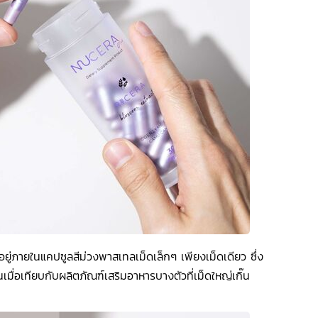
่นอยู่ภายในแคปซูลสีม่วงพาสเทลเม็ดเล็กๆ เพียงเม็ดเดียว ซึ่ง
มื่อเทียบกับผลิตภัณฑ์เสริมอาหารบางตัวที่เม็ดใหญ่เกิ๊น