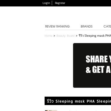
Login
Register
REVIEW RANKING
BRANDS
CATE
Home
>
Beauty Board
>
รีวิว Sleeping mask PH
รีวิว Sleeping mask PHA Sleep