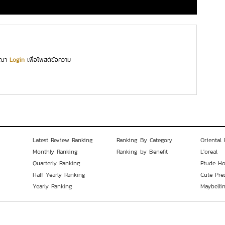
ุณา
Login
เพื่อโพสต์ข้อความ
Latest Review Ranking
Ranking By Category
Oriental 
Monthly Ranking
Ranking by Benefit
L'oreal
Quarterly Ranking
Etude H
Half Yearly Ranking
Cute Pre
Yearly Ranking
Maybelli