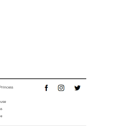
Princess
ouse
ss
ne