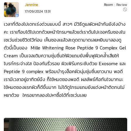
Jennine
Room :
Review
17/09/2024 13:31
เวลาที่ต้องไปเดทเร่งด่วนแบบนี้ สาวๆ มีวิธีดูแลผิวหน้ากันยังไงบ้าง
คะ เราเกือบได้ไปเดทด้วยหน้าโทรมๆแล้วแต่เราดันไปเจอครีมซองใน
เซเว่นช่วยชีวิตไว้ก่อน เห็นซองเแล้วสะดุดตามาดเลยหยิบมาลองดู
ตัวนี้เป็นของ Mille Whitening Rose Peptide 9 Complex Gel
Cream เป็นเจลเติมความชุ่มชื่นให้ผิวแถมยังฟื้นฟูผิวคล้ำเสียให้
ไบรท์กระจ่างใส ป้องกันริ้วรอย ผิวเฟิร์มกระชับด้วย Exosome และ
Peptide 9 complex พร้อมบำรุงล็อคผิวนุ่มชุ่มชื่นยาวนาน พอดี
เรามีเวลาอยู่อาทิตย์นึง ก็ใช้หมดซองพอดี ผลลัพธ์คือทันใจมากนะ
ใช้หมดซองแรกผิวก็ดีขึ้นมาก ไม่ได้ดูโทรมแถมยังแต่งหน้าติดทนไม่
หยาด้วย ใครอยากลองไปหาซื้อได้ที่เซเว่นเลย