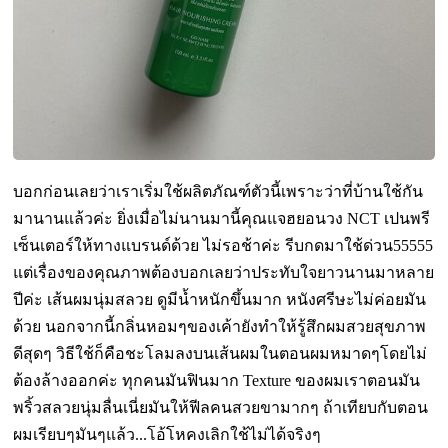
บอกก่อนเลยว่าเราเริ่มใช้ผลิตภัณฑ์ตัวนี้เพราะว่าที่บ้านใช้กัน
มานานแล้วค่ะ ยิ่งเมื่อไม่นานมานี้คุณแจฮยอนวง NCT เปนพรี
เซ็นเตอร์ให้ทางแบรนด์ด้วย ไม่รอช้าค่ะ รีบกดมาใช้ด่วน55555
แต่เรื่องของคุณภาพต้องบอกเลยว่าประทับใจยาวนานมาหลาย
ปีค่ะ เส้นผมนุ่มสลวย ดูมีน้ำหนักขึ้นมาก หนังศรีษะไม่ค่อยมัน
ด้วย นอกจากนี้กลิ่นหอมๆของเค้ายังทำให้รู้สึกผมสวยสุขภาพ
ดีสุดๆ วิธีใช้ก็คือชะโลมลงบนเส้นผมในตอนผมหมาดๆโดยไม่
ต้องล้างออกค่ะ ทุกคนมันฟินมาก Texture ของผมเราตอนมัน
พริ้วสลวยนุ่มลื่นเนี่ยมันให้ฟีลคนสวยขามากๆ ถ้าเทียบกับตอน
ผมเรียบๆมันๆแล้ว...โอ้โหคงเลิกใช้ไม่ได้จริงๆ