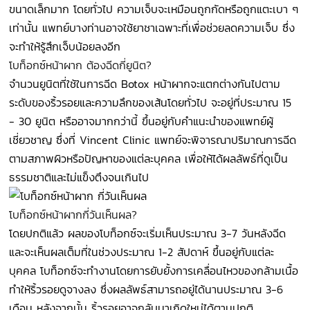
ขนาดเล็กมาก โดยทั่วไป ความเจ็บจะเหมือนถูกกัดหรือถูกแตะเบา ๆ
เท่านั้น แพทย์บางท่านอาจใช้ยาชาเฉพาะที่เพื่อช่วยลดความเจ็บ ซึ่ง
จะทำให้รู้สึกเจ็บน้อยลงอีก
โบท็อกซ์หน้าผาก ต้องฉีดกี่ยูนิต?
จำนวนยูนิตที่ใช้ในการฉีด Botox หน้าผากจะแตกต่างกันไปตาม
ระดับของริ้วรอยและความลึกของเส้นโดยทั่วไป จะอยู่ที่ประมาณ 15
- 30 ยูนิต หรืออาจมากกว่านี้ ขึ้นอยู่กับคำแนะนำของแพทย์ผู้
เชี่ยวชาญ ซึ่งที่ Vincent Clinic แพทย์จะพิจารณาปริมาณการฉีด
ตามสภาพผิวหรือปัญหาของแต่ละบุคคล เพื่อให้ได้ผลลัพธ์ที่ดูเป็น
ธรรมชาติและไม่แข็งตึงจนเกินไป
โบท็อกซ์หน้าผากกี่วันเห็นผล?
โดยปกติแล้ว ผลของโบท็อกซ์จะเริ่มเห็นประมาณ 3-7 วันหลังฉีด
และจะเห็นผลเต็มที่ในช่วงประมาณ 1-2 สัปดาห์ ขึ้นอยู่กับแต่ละ
บุคคล โบท็อกซ์จะทำงานโดยการยับยั้งการเคลื่อนไหวของกล้ามเนื้อ
ทำให้ริ้วรอยดูจางลง ซึ่งผลลัพธ์สามารถอยู่ได้นานประมาณ 3-6
เดือน หลังจากนั้น ริ้วรอยอาจกลับมาเกิดใหม่ได้ตามปกติ