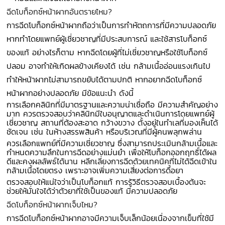
ฉีดโบท็อกซ์หน้าผากอันตรายไหม?
การฉีดโบท็อกซ์หน้าผากถือว่าเป็นการทำหัตถการที่มีความปลอดภัย
หากทำโดยแพทย์ผู้เชี่ยวชาญที่มีประสบการณ์ และใช้สารโบท็อกซ์
ของแท้ อย่างไรก็ตาม หากฉีดโดยผู้ที่ไม่เชี่ยวชาญหรือใช้โบท็อกซ์
ปลอม อาจทำให้เกิดผลข้างเคียงได้ เช่น กล้ามเนื้ออ่อนแรงเกินไป
ทำให้หน้าผากไม่สามารถขยับได้ตามปกติ หากอยากฉีดโบท็อกซ์
หน้าผากอย่างปลอดภัย มีข้อแนะนำ ดังนี้
การเลือกคลินิกที่มีมาตรฐานและความน่าเชื่อถือ มีความสำคัญอย่าง
มาก ควรตรวจสอบว่าคลินิกมีใบอนุญาตและดำเนินการโดยแพทย์ผู้
เชี่ยวชาญ สถานที่ต้องสะอาด กว้างขวาง ตั้งอยู่ในทำเลที่มองเห็นได้
ชัดเจน เช่น ในห้างสรรพสินค้า หรือบริเวณที่มีผู้คนพลุกพล่าน
ควรเลือกแพทย์ที่มีความเชี่ยวชาญ ซึ่งสามารถประเมินกล้ามเนื้อและ
กำหนดความลึกในการฉีดอย่างแม่นยำ เพื่อให้โบท็อกออกฤทธิ์ได้ผล
ดีและคงผลลัพธ์ได้นาน หลีกเลี่ยงการฉีดด้วยเทคนิคที่ไม่ได้ฉีดเข้าใน
กล้ามเนื้อโดยตรง เพราะอาจเพิ่มความเสี่ยงต่อการดื้อยา
ตรวจสอบให้แน่ใจว่าเป็นโบท็อกแท้ การรู้วิธีตรวจสอบเบื้องต้นจะ
ช่วยให้มั่นใจได้ว่าตัวยาที่ใช้เป็นของแท้ มีความปลอดภัย
ฉีดโบท็อกซ์หน้าผากเจ็บไหม?
การฉีดโบท็อกซ์หน้าผากอาจมีความเจ็บเล็กน้อยเนื่องจากเข็มที่ใช้มี