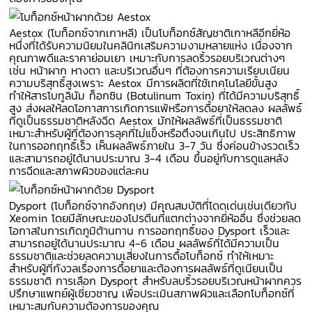
Aestox (โบท็อกซ์จากเกาหลี) เป็นโบท็อกซ์สัญชาติเกาหลีอีกยี่ห้อ
หนึ่งที่ได้รับความนิยมในคลินิกเสริมความงามหลายแห่ง เนื่องจาก
คุณภาพดีและราคาย่อมเยา เหมาะกับการลดริ้วรอยบริเวณต่างๆ
เช่น หน้าผาก หางตา และบริเวณอื่นๆ ที่ต้องการความเรียบเนียน
ความบริสุทธิ์สูงเพราะ Aestox มีการผลิตที่ใช้เทคโนโลยีขั้นสูง
ทำให้สารโบทูลินัม ท็อกซิน (Botulinum Toxin) ที่ได้มีความบริสุทธิ์
สูง ส่งผลให้ลดโอกาสการเกิดการแพ้หรือการดื้อยาให้ลดลง ผลลัพธ์
ที่ดูเป็นธรรมชาติหลังฉีด Aestox มักให้ผลลัพธ์ที่เป็นธรรมชาติ
เหมาะสำหรับผู้ที่ต้องการลุคที่ไม่แข็งหรือตึงจนเกินไป ประสิทธิภาพ
ในการออกฤทธิ์เร็ว เห็นผลลัพธ์ภายใน 3-7 วัน ซึ่งค่อนข้างรวดเร็ว
และสามารถอยู่ได้นานประมาณ 3-4 เดือน ขึ้นอยู่กับการดูแลหลัง
การฉีดและสภาพผิวของแต่ละคน
Dysport (โบท็อกซ์จากอังกฤษ) มีคุณสมบัติที่โดดเด่นเช่นเดียวกับ
Xeomin โดยมีลักษณะของโปรตีนที่แตกต่างจากยี่ห้ออื่น ซึ่งช่วยลด
โอกาสในการเกิดภูมิต้านทาน การออกฤทธิ์ของ Dysport เร็วและ
สามารถอยู่ได้นานประมาณ 4-6 เดือน ผลลัพธ์ที่ได้มีความเป็น
ธรรมชาติและช่วยลดความเสี่ยงในการดื้อโบท็อกซ์ ทำให้เหมาะ
สำหรับผู้ที่กังวลเรื่องการดื้อยาและต้องการผลลัพธ์ที่ดูเนียนเป็น
ธรรมชาติ การเลือก Dysport สำหรับลบริ้วรอยบริเวณหน้าผากควร
ปรึกษาแพทย์ผู้เชี่ยวชาญ เพื่อประเมินสภาพผิวและเลือกโบท็อกซ์ที่
เหมาะสมกับความต้องการของคุณ