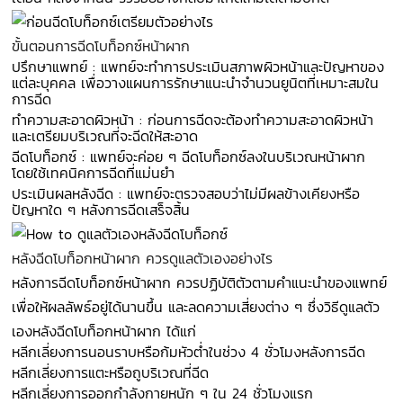
ขั้นตอนการฉีดโบท็อกซ์หน้าผาก
ปรึกษาแพทย์ : แพทย์จะทำการประเมินสภาพผิวหน้าและปัญหาของ
แต่ละบุคคล เพื่อวางแผนการรักษาแนะนำจำนวนยูนิตที่เหมาะสมใน
การฉีด
ทำความสะอาดผิวหน้า : ก่อนการฉีดจะต้องทำความสะอาดผิวหน้า
และเตรียมบริเวณที่จะฉีดให้สะอาด
ฉีดโบท็อกซ์ : แพทย์จะค่อย ๆ ฉีดโบท็อกซ์ลงในบริเวณหน้าผาก
โดยใช้เทคนิคการฉีดที่แม่นยำ
ประเมินผลหลังฉีด : แพทย์จะตรวจสอบว่าไม่มีผลข้างเคียงหรือ
ปัญหาใด ๆ หลังการฉีดเสร็จสิ้น
หลังฉีดโบท็อกหน้าผาก ควรดูแลตัวเองอย่างไร
หลังการฉีดโบท็อกซ์หน้าผาก ควรปฏิบัติตัวตามคำแนะนำของแพทย์
เพื่อให้ผลลัพธ์อยู่ได้นานขึ้น และลดความเสี่ยงต่าง ๆ ซึ่งวิธีดูแลตัว
เองหลังฉีดโบท็อกหน้าผาก ได้แก่
หลีกเลี่ยงการนอนราบหรือก้มหัวต่ำในช่วง 4 ชั่วโมงหลังการฉีด
หลีกเลี่ยงการแตะหรือถูบริเวณที่ฉีด
หลีกเลี่ยงการออกกำลังกายหนัก ๆ ใน 24 ชั่วโมงแรก