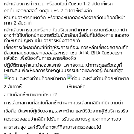
หลีกเลี่ยงการทำซาวน่าหรืออบไอน้ำในช่วง 1-2 สัปดาห์แรก
งดดื่มแอลกอฮอล์ งดสูบบุหรี่ 2 สัปดาห์หลังฉีด
ห้ามกินอาหารที่เผ็ดจัด หรือของหมักดองหลังจากฉีดโบท็อกซ์หน้า
ผาก 2 สัปดาห์
หลีกเลี่ยงการนวดหรือกดทับบริเวณหน้าผาก: การกดหรือนวดหน้า
อาจทำให้โบท็อกซ์กระจายตัวไปยังกล้ามเนื้ออื่นที่ไม่ต้องการ และอาจ
ทำให้เกิดปัญหา เช่น อาการหนังตาตกได้
เลี่ยงการใช้ผลิตภัณฑ์ที่ทำให้ระคายเคือง: ควรหลีกเลี่ยงผลิตภัณฑ์ที่
มีส่วนผสมของแอลกอฮอล์และกรด เช่น AHA, BHA ในช่วงแรก
หลังฉีด เพื่อป้องกันการระคายเคืองผิว
ปฏิบัติตามคำแนะนำของแพทย์: แพทย์จะแนะนำการดูแลตัวเองที่
เหมาะสมเพื่อให้ผลการรักษาดูเป็นธรรมชาติและคงอยู่ได้นานที่สุด
ฉีดโบท็อกซ์หน้าผากที่ไหนดี?
การเลือกสถานที่ฉีดโบท็อกซ์หน้าผากควรเลือกคลินิกที่มีความน่า
เชื่อถือ มีแพทย์ผู้เชี่ยวชาญเฉพาะด้าน และมีรีวิวจากผู้ใช้บริการจริง
ควรตรวจสอบว่าคลินิกได้รับการรับรองมาตรฐานจากกระทรวง
สาธารณสุข และใช้โบท็อกซ์แท้ที่สามารถตรวจสอบได้