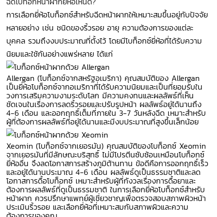
ฉีดโบท็อกหน้าผากยี่ห้อไหนดี?
การเลือกยี่ห้อโบท็อกซ์สำหรับฉีดหน้าผากให้เหมาะสมขึ้นอยู่กับปัจจัย
หลายอย่าง เช่น ชนิดของริ้วรอย อายุ ความต้องการของแต่ละ
บุคคล รวมถึงงบประมาณที่ตั้งไว้ โดยมีโบท็อกซ์ยี่ห้อที่ได้รับความ
นิยมและใช้กันอย่างแพร่หลาย ได้แก่
Allergan (โบท็อกซ์จากสหรัฐอเมริกา) คุณสมบัติของ Allergan
เป็นยี่ห้อโบท็อกซ์จากอเมริกาที่ได้รับความนิยมและเป็นที่ยอมรับใน
วงการเสริมความงามระดับโลก มีความคงทนและผลลัพธ์ที่เห็น
ชัดเจนในเรื่องการลดริ้วรอยและปรับรูปหน้า ผลลัพธ์อยู่ได้นานถึง
4-6 เดือน และออกฤทธิ์เต็มที่ภายใน 3-7 วันหลังฉีด เหมาะสำหรับ
ผู้ที่ต้องการผลลัพธ์ที่อยู่ได้นานและมีงบประมาณที่สูงขึ้นเล็กน้อย
Xeomin (โบท็อกซ์จากเยอรมัน) คุณสมบัติของโบท็อกซ์ Xeomin
จากเยอรมันที่มีลักษณะบริสุทธิ์ ไม่มีโปรตีนซับซ้อนเหมือนโบท็อกซ์
ยี่ห้ออื่น จึงลดโอกาสการสร้างภูมิต้านทาน ข้อดีคือการออกฤทธิ์เร็ว
และอยู่ได้นานประมาณ 4-6 เดือน ผลลัพธ์ดูเป็นธรรมชาติและลด
โอกาสการดื้อโบท็อกซ์ เหมาะสำหรับผู้ที่กังวลเรื่องการดื้อยาและ
ต้องการผลลัพธ์ที่ดูเป็นธรรมชาติ ในการเลือกยี่ห้อโบท็อกซ์สำหรับ
หน้าผาก ควรปรึกษาแพทย์ผู้เชี่ยวชาญเพื่อตรวจสอบสภาพผิวหน้า
ประเมินริ้วรอย และเลือกยี่ห้อที่เหมาะสมกับสภาพผิวและความ
ต้องการของคุณ