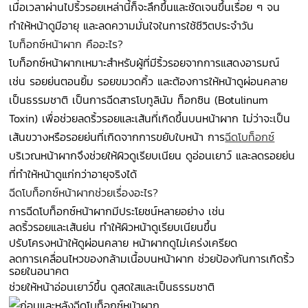
เมื่อเวลาผ่านไปริ้วรอยเหล่านี้ก็จะลึกขึ้นและชัดเจนขึ้นเรื่อย ๆ จน
ทำให้หน้าดูมีอายุ และลดความมั่นใจในการใช้ชีวิตประจำวัน
โบท็อกซ์หน้าผาก คืออะไร?
โบท็อกซ์หน้าผากเหมาะสำหรับผู้ที่มีริ้วรอยจากการแสดงอารมณ์
เช่น รอยย่นตอนยิ้ม รอยขมวดคิ้ว และต้องการให้หน้าดูผ่อนคลาย
เป็นธรรมชาติ เป็นการฉีดสารโบทูลินัม ท็อกซิน (Botulinum
Toxin) เพื่อช่วยลดริ้วรอยและเส้นที่เกิดขึ้นบนหน้าผาก ไม่ว่าจะเป็น
เส้นขวางหรือรอยย่นที่เกิดจากการขยับใบหน้า การ
ฉีดโบท็อกซ์
บริเวณหน้าผากจึงช่วยให้ผิวดูเรียบเนียน ดูอ่อนเยาว์ และลดรอยย่น
ที่ทำให้หน้าดูแก่กว่าอายุจริงได้
ฉีดโบท็อกซ์หน้าผากช่วยเรื่องอะไร?
การฉีดโบท็อกซ์หน้าผากมีประโยชน์หลายอย่าง เช่น
ลดริ้วรอยและเส้นย่น ทำให้ผิวหน้าดูเรียบเนียนขึ้น
ปรับโครงหน้าให้ดูผ่อนคลาย หน้าผากดูไม่เคร่งเครียด
ลดการเคลื่อนไหวของกล้ามเนื้อบนหน้าผาก ช่วยป้องกันการเกิดริ้ว
รอยในอนาคต
ช่วยให้หน้าอ่อนเยาว์ขึ้น ดูสดใสและเป็นธรรมชาติ