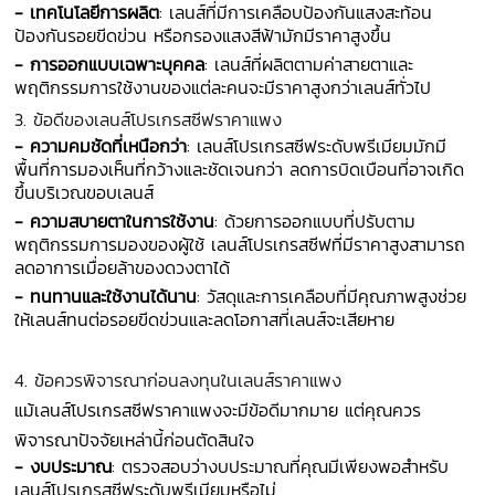
- เทคโนโลยีการผลิต
: เลนส์ที่มีการเคลือบป้องกันแสงสะท้อน
ป้องกันรอยขีดข่วน หรือกรองแสงสีฟ้ามักมีราคาสูงขึ้น
- การออกแบบเฉพาะบุคคล
: เลนส์ที่ผลิตตามค่าสายตาและ
พฤติกรรมการใช้งานของแต่ละคนจะมีราคาสูงกว่าเลนส์ทั่วไป
3. ข้อดีของเลนส์โปรเกรสซีฟราคาแพง
- ความคมชัดที่เหนือกว่า
: เลนส์โปรเกรสซีฟระดับพรีเมียมมักมี
พื้นที่การมองเห็นที่กว้างและชัดเจนกว่า ลดการบิดเบือนที่อาจเกิด
ขึ้นบริเวณขอบเลนส์
- ความสบายตาในการใช้งาน
: ด้วยการออกแบบที่ปรับตาม
พฤติกรรมการมองของผู้ใช้ เลนส์โปรเกรสซีฟที่มีราคาสูงสามารถ
ลดอาการเมื่อยล้าของดวงตาได้
- ทนทานและใช้งานได้นาน
: วัสดุและการเคลือบที่มีคุณภาพสูงช่วย
ให้เลนส์ทนต่อรอยขีดข่วนและลดโอกาสที่เลนส์จะเสียหาย
4. ข้อควรพิจารณาก่อนลงทุนในเลนส์ราคาแพง
แม้เลนส์โปรเกรสซีฟราคาแพงจะมีข้อดีมากมาย แต่คุณควร
พิจารณาปัจจัยเหล่านี้ก่อนตัดสินใจ
- งบประมาณ
: ตรวจสอบว่างบประมาณที่คุณมีเพียงพอสำหรับ
เลนส์โปรเกรสซีฟระดับพรีเมียมหรือไม่