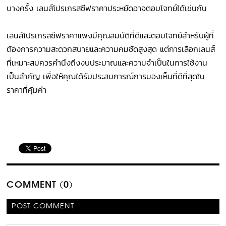
บางครั้ง เลนส์โปรเกรสซีฟราคาประหยัดอาจตอบโจทย์ได้เช่นกัน
เลนส์โปรเกรสซีฟราคาแพงมีคุณสมบัติที่ดีและตอบโจทย์สำหรับผู้ที่
ต้องการความสะดวกสบายและความคมชัดสูงสุด แต่การเลือกเลนส์
ที่เหมาะสมควรคำนึงถึงงบประมาณและความจำเป็นในการใช้งาน
เป็นสำคัญ เพื่อให้คุณได้รับประสบการณ์การมองเห็นที่ดีที่สุดใน
ราคาที่คุ้มค่า
COMMENT (0)
POST COMMENT