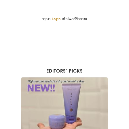
กรุณา
Login
เพื่อโพสต์ข้อความ
EDITORS’ PICKS