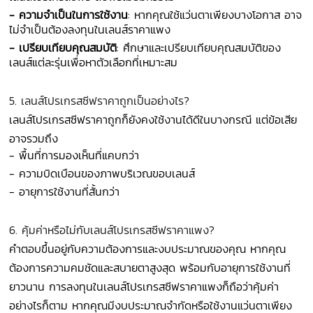
- ความจำเป็นในการใช้งาน
: หากคุณใช้แว่นตาเพียงบางโอกาส อาจ
ไม่จำเป็นต้องลงทุนในเลนส์ราคาแพง
- เปรียบเทียบคุณสมบัติ
: ศึกษาและเปรียบเทียบคุณสมบัติของ
เลนส์แต่ละรุ่นเพื่อหาตัวเลือกที่เหมาะสม
5. เลนส์โปรเกรสซีฟราคาถูกเป็นอย่างไร?
เลนส์โปรเกรสซีฟราคาถูกก็ยังคงใช้งานได้ดีในบางกรณี แต่ข้อเสีย
อาจรวมถึง
- พื้นที่การมองเห็นที่แคบกว่า
- ความบิดเบือนของภาพบริเวณขอบเลนส์
- อายุการใช้งานที่สั้นกว่า
6. คุ้มค่าหรือไม่กับเลนส์โปรเกรสซีฟราคาแพง?
คำตอบขึ้นอยู่กับความต้องการและงบประมาณของคุณ หากคุณ
ต้องการความคมชัดและสบายตาสูงสุด พร้อมกับอายุการใช้งานที่
ยาวนาน การลงทุนในเลนส์โปรเกรสซีฟราคาแพงก็ถือว่าคุ้มค่า
อย่างไรก็ตาม หากคุณมีงบประมาณจำกัดหรือใช้งานแว่นตาเพียง