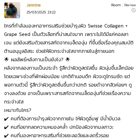
Jennine
Room :
Review
25/03/2025 23:22
ใครที่กำลังมองหาอาหารเสริมช่วยบำรุงผิว Swisse Collagen +
Grape Seed เป็นตัวเลือกที่น่าสนใจมาก เพราะไม่ได้มีแค่คอลลา
เจน แต่ยังเสริมด้วยสารสกัดจากเมล็ดองุ่น ที่ขึ้นชื่อเรื่องคุณสมบัติ
ต้านอนุมูลอิสระ ช่วยให้ผิวกระจ่างใสจากภายในสู่ภายนอก
🌟 ผลลัพธ์หลังทานเป็นยังไง? 🌟
หลังจากลองทานเป็นประจำ รู้สึกว่าผิวดูสดใสขึ้น ผิวนุ่มขึ้นเล็กน้อย
โดยเฉพาะช่วงที่พักผ่อนน้อย ปกติถ้านอนดึก ผิวจะดูโทรมชัด แต่
พอทานตัวนี้ รู้สึกว่าผิวดูสดชื่นขึ้นกว่าปกติ รอยดำจากสิวค่อยๆ ดู
จางลงด้วย อาจเป็นเพราะสารสกัดจากเมล็ดองุ่นที่ช่วยเรื่องความ
กระจ่างใส
เหมาะกับใคร?
✔️ คนที่ต้องการบำรุงผิวจากภายใน ให้ผิวดูอิ่มฟู มีน้ำมีนวล
✔️ คนที่อยากลดความหมองคล้ำ ปกป้องผิวจากมลภาวะ
✔️ คนที่มองหาอาหารเสริมที่ช่วยชะลอวัยและลดริ้วรอย