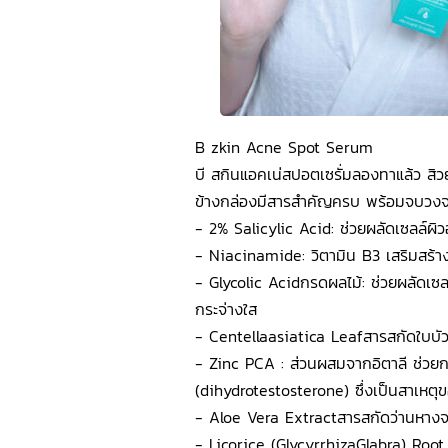
B zkin Acne Spot Serum
บี สกินแอคเน่สปอตเซรั่มลองทาแล้ว สิวยุบ
ข้างกล่องมีสารสำคัญครบ พร้อมจบวงจร
- 2% Salicylic Acid: ช่วยผลัดเซลล์ผิ
- Niacinamide: วิตามิน B3 เสริมสร้างเ
- Glycolic Acidกรดผลไม้: ช่วยผลัดเซลล
กระจ่างใส
- Centellaasiatica Leafสารสกัดใบบัว
- Zinc PCA : ส่วนผสมจากอิตาลี ช่วย
(dihydrotestosterone) ซึ่งเป็นสาเหต
- Aloe Vera Extractสารสกัดว่านหางจระเ
- Licorice (GlycyrrhizaGlabra) Roo