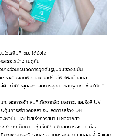
ไวแค่ไม่กี่ ชม. ได้ยังไง
สิวอะไรบ้าง ไปดูกัน
วอย่างอ่อนโยนลดการอุดตันรูขุมขนของไขมัน
กราะป้องกันผิว และช่วยปรับสีผิวให้สม่ำเสมอ
์ผิวเก่าให้หลุดออก ลดการอุดตันของรูขุมขนช่วยให้หน้า
บก: ลดการอักเสบที่เกิดจากสิว มลภาวะ และรังสี UV
กระตุ้นการสร้างคอลลาเจน ลดการสร้าง DHT
ุของผิวมัน และช่วยเร่งการสมานแผลจากสิว
ข้: กักเก็บความชุ่มชื้นให้แก่ผิวลดการระคายเคือง
t Extractสารสกัดรากชะเอมเทศ: ลดความหมองคล้ำผิวแลดู