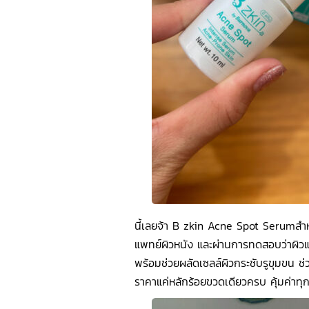
นี้เลยจ้า B zkin Acne Spot Serumสำหรั
แพทย์ผิวหนัง และผ่านการทดสอบว่าผิวแพ้ง่
พร้อมช่วยผลัดเซลล์ผิวกระชับรูขุมขน ช่
ราคาแค่หลักร้อยขวดเดียวครบ คุ้มค่าท