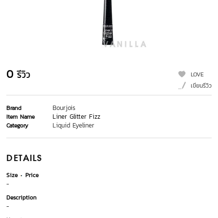
0
รีวิว
LOVE
เขียนรีวิว
Bourjois
Brand
Liner Glitter Fizz
Item Name
Liquid Eyeliner
Category
DETAILS
Size
Price
-
Description
-