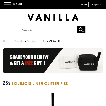
Login
Register
Home
>
Brands
>
Bourjois
>
Liner Glitter Fizz
รีวิว
BOURJOIS LINER GLITTER FIZZ