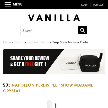
Login
Register
Home
>
Brands
>
Napoleon Perdis
>
Peep Show Madame Crystal
รีวิว
NAPOLEON PERDIS PEEP SHOW MADAME
CRYSTAL