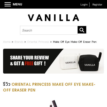
Login
Register
Home
>
Brands
>
Oriental Princess
>
Make Off Eye Make-Off Eraser Pen
รีวิว
ORIENTAL PRINCESS MAKE OFF EYE MAKE-
OFF ERASER PEN