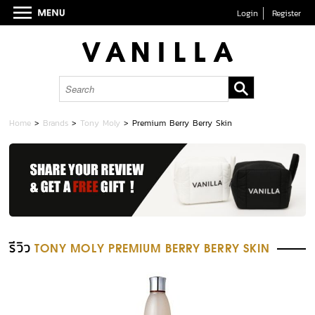
Login
Register
Home
>
Brands
>
Tony Moly
>
Premium Berry Berry Skin
รีวิว
TONY MOLY PREMIUM BERRY BERRY SKIN