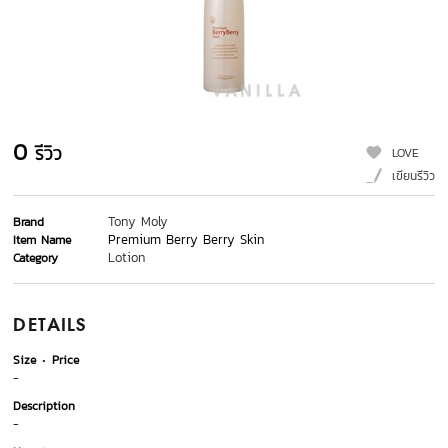
0
รีวิว
LOVE
เขียนรีวิว
Tony Moly
Brand
Premium Berry Berry Skin
Item Name
Lotion
Category
DETAILS
Size
Price
-
Description
-