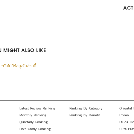
ACTI
 MIGHT ALSO LIKE
*ยังไม่มีข้อมูลในส่วนนี้
Latest Review Ranking
Ranking By Category
Oriental 
Monthly Ranking
Ranking by Benefit
L'oreal
Quarterly Ranking
Etude H
Half Yearly Ranking
Cute Pre