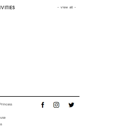
- view all -
VITIES
Princess
ouse
ss