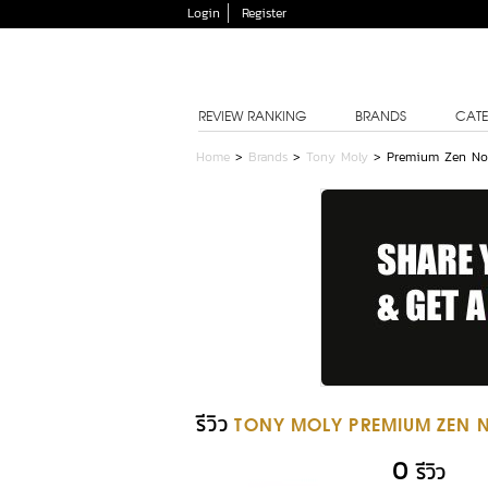
Login
Register
REVIEW RANKING
BRANDS
CATE
Home
>
Brands
>
Tony Moly
>
Premium Zen No
รีวิว
TONY MOLY PREMIUM ZEN 
0
รีวิว