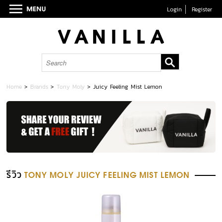
Login
Register
Home
>
Brands
>
Tony Moly
>
Juicy Feeling Mist Lemon
รีวิว
TONY MOLY JUICY FEELING MIST LEMON