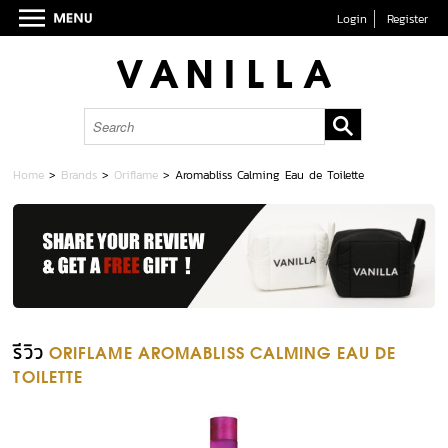
Login
Register
Home
>
Brands
>
Oriflame
>
Aromabliss Calming Eau de Toilette
รีวิว
ORIFLAME AROMABLISS CALMING EAU DE
TOILETTE