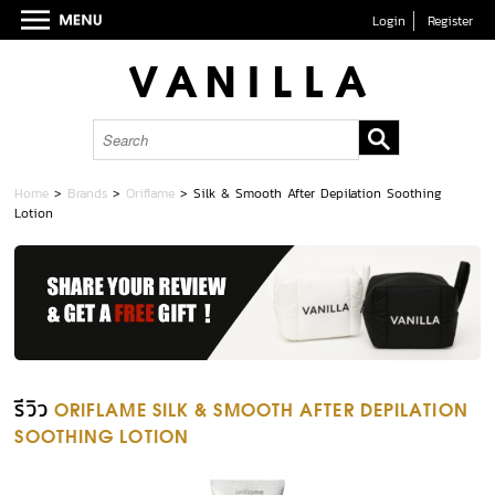
Login
Register
Home
>
Brands
>
Oriflame
>
Silk & Smooth After Depilation Soothing
Lotion
รีวิว
ORIFLAME SILK & SMOOTH AFTER DEPILATION
SOOTHING LOTION