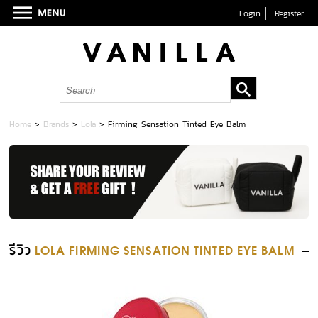
Login
Register
Home
>
Brands
>
Lola
>
Firming Sensation Tinted Eye Balm
รีวิว
LOLA FIRMING SENSATION TINTED EYE BALM