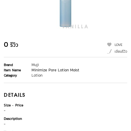
0
รีวิว
LOVE
เขียนรีวิว
Muji
Brand
Minimize Pore Lotion Moist
Item Name
Lotion
Category
DETAILS
Size
Price
-
Description
-