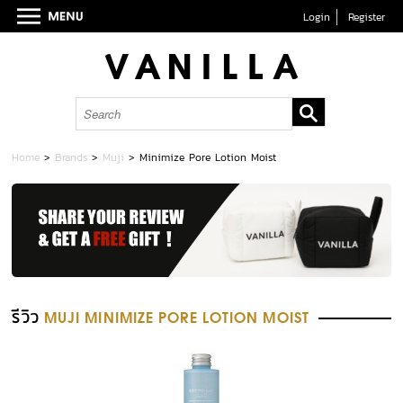
Login
Register
Home
>
Brands
>
Muji
>
Minimize Pore Lotion Moist
รีวิว
MUJI MINIMIZE PORE LOTION MOIST