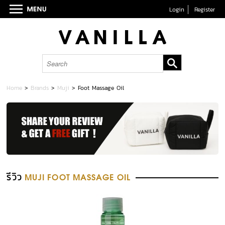
Login
Register
Home
>
Brands
>
Muji
>
Foot Massage Oil
รีวิว
MUJI FOOT MASSAGE OIL