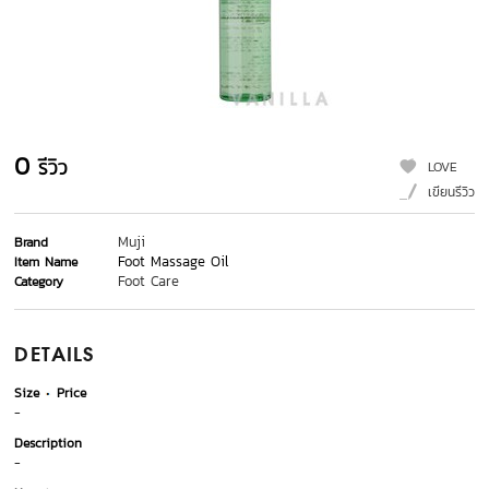
0
รีวิว
LOVE
เขียนรีวิว
Muji
Brand
Foot Massage Oil
Item Name
Foot Care
Category
DETAILS
Size
Price
-
Description
-