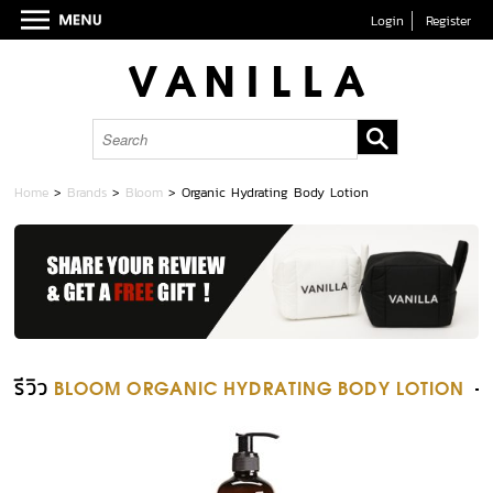
Login
Register
Home
>
Brands
>
Bloom
>
Organic Hydrating Body Lotion
รีวิว
BLOOM ORGANIC HYDRATING BODY LOTION