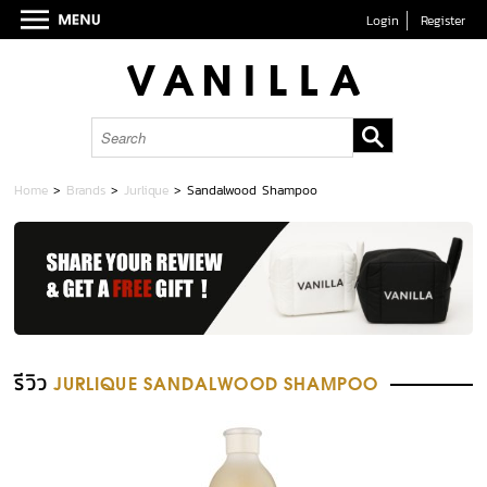
Login
Register
Home
>
Brands
>
Jurlique
>
Sandalwood Shampoo
รีวิว
JURLIQUE SANDALWOOD SHAMPOO