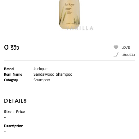
0
รีวิว
LOVE
เขียนรีวิว
Jurlique
Brand
Sandalwood Shampoo
Item Name
Shampoo
Category
DETAILS
Size
Price
-
Description
-