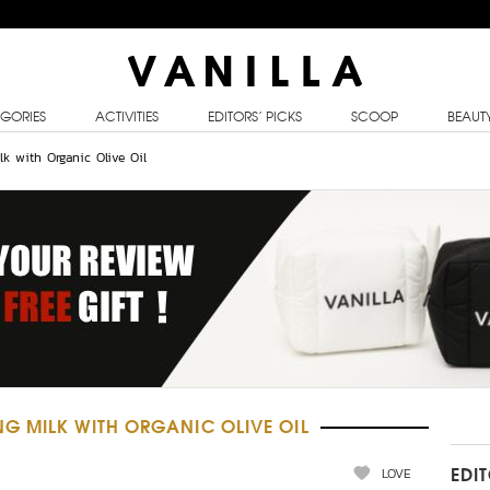
GORIES
ACTIVITIES
EDITORS’ PICKS
SCOOP
BEAUT
lk with Organic Olive Oil
G MILK WITH ORGANIC OLIVE OIL
LOVE
EDI