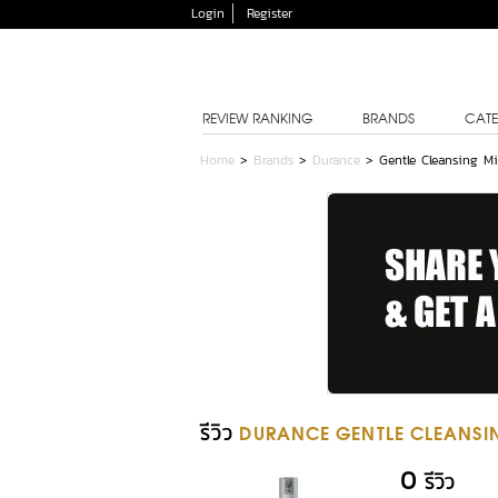
Login
Register
REVIEW RANKING
BRANDS
CATE
Home
>
Brands
>
Durance
>
Gentle Cleansing Mi
รีวิว
DURANCE GENTLE CLEANSIN
0
รีวิว