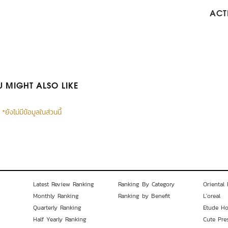
ACTI
 MIGHT ALSO LIKE
*ยังไม่มีข้อมูลในส่วนนี้
Latest Review Ranking
Ranking By Category
Oriental 
Monthly Ranking
Ranking by Benefit
L'oreal
Quarterly Ranking
Etude H
Half Yearly Ranking
Cute Pre