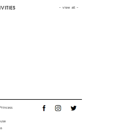
- view all -
VITIES
Princess
ouse
ss