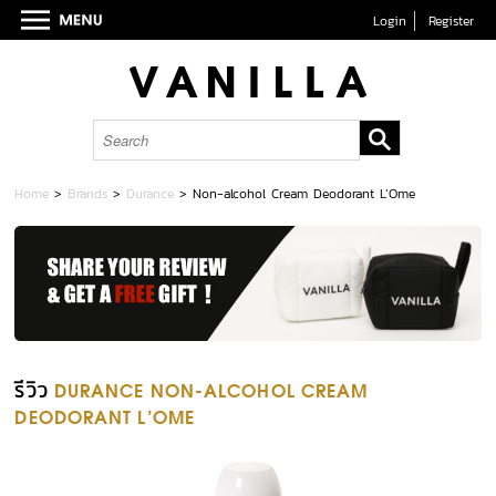
Login
Register
Home
>
Brands
>
Durance
>
Non-alcohol Cream Deodorant L’Ome
รีวิว
DURANCE NON-ALCOHOL CREAM
DEODORANT L’OME