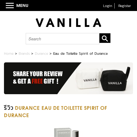
Login
Register
Home
>
Brands
>
Durance
>
Eau de Toilette Spirit of Durance
รีวิว
DURANCE EAU DE TOILETTE SPIRIT OF
DURANCE