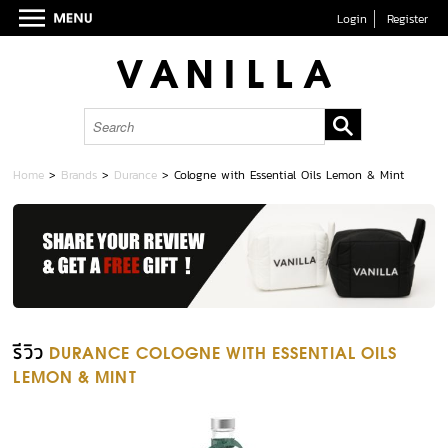
Login
Register
Home
>
Brands
>
Durance
>
Cologne with Essential Oils Lemon & Mint
รีวิว
DURANCE COLOGNE WITH ESSENTIAL OILS
LEMON & MINT