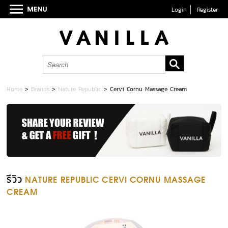
Login
Register
Home
>
Brands
>
Nature Republic
>
Cervi Cornu Massage Cream
รีวิว
NATURE REPUBLIC CERVI CORNU MASSAGE
CREAM