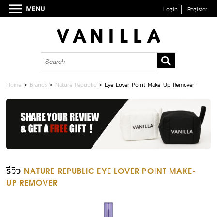
Login
Register
Home
>
Brands
>
Nature Republic
>
Eye Lover Point Make-Up Remover
รีวิว
NATURE REPUBLIC EYE LOVER POINT MAKE-
UP REMOVER